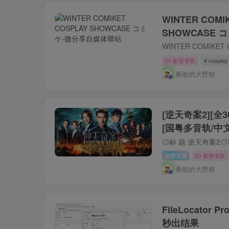
WINTER COMI
SHOWCASE 
影音专区
# cosplay
勇敢的大野狼
[逆天奇案2][全30
[国粤多音轨/中文字幕
免费资源
影音专区
勇敢的大野狼
FileLocator 
秒出结果