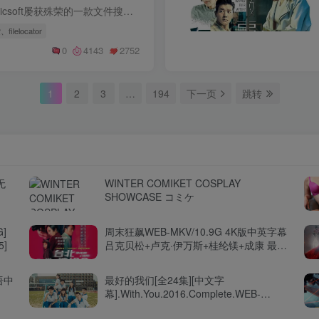
filelocator pro是Mythicsoft屡获殊荣的一款文件搜索工具，有了它，无论是源代码行，日志文件中的条目，法律摘要，通通都能帮助您快速找到所需的内容，非常实用。该软件内置了多种灵活的搜索规...
ilelocator
0
4143
2752
1
2
3
…
194
下一页
跳转
无
WINTER COMIKET COSPLAY
SHOWCASE コミケ
G]
周末狂飙WEB-MKV/10.9G 4K版中英字幕
5]
吕克贝松+卢克·伊万斯+桂纶镁+成康 最新
台版速度与激情
语中
最好的我们[全24集][中文字
幕].With.You.2016.Complete.WEB-
DL.2160P