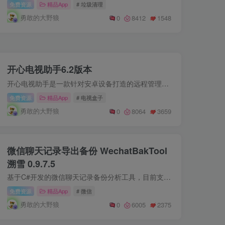
免费资源
精品App
# 垃圾清理
勇敢的大野狼
0
8412
1548
开心电视助手6.2版本
开心电视助手是一款针对安卓设备打造的远程管理工具。我们有了这个软件就可以非常方便管理自己的智能设备了，比如说盒子电视都可以轻松支持，还可以远程安装各种电视APP，方便用户的使用和安装...
免费资源
精品App
# 电视盒子
勇敢的大野狼
0
8064
3659
微信聊天记录导出备份 WechatBakTool
溯雪 0.9.7.5
基于C#开发的微信聊天记录备份分析工具，目前支持到微信3.9.10.19版本。理论支持64位版本所有微信，支持两种方式非直接地址获取Key[1]。工作区概念，支持多微信切换操作。支持导出Html文件，TXT...
免费资源
精品App
# 微信
勇敢的大野狼
0
6005
2375