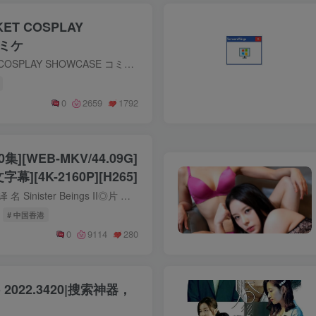
KET COSPLAY
コミケ
WINTER COMIKET COSPLAY SHOWCASE コミケ
0
2659
1792
集][WEB-MKV/44.09G]
][4K-2160P][H265]
◎标 题 逆天奇案2◎译 名 Sinister Beings II◎片 名 逆天奇案II◎年 代 2024◎产 地 中国香港◎类 别 剧情 / 爱情 / 悬疑 / 犯罪◎语 言 粤语◎IMDb链接 https://www.imdb.com/title/tt304216...
# 中国香港
0
9114
280
Pro 2022.3420|搜索神器，