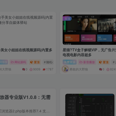
置顶
美女小姐姐在线视频源码|内置多
星猫?TV盒子解锁VIP，无广告
电视电影内容超多
re Filmora
19.9
网站源码
# 万兴喵影
置顶
# 随机小姐姐
免费资源
影音播放
置顶
#
R
的大野狼
勇敢的大野狼
0
9009
1787
0
824
放器专业版V1.0.8：无需
注意问题：1.不兼容IE浏览器2.php版本推荐7.4 支持7.1~7.43.框架引入不支持同时引入多个播放器json对接教程：1.json接口只支持get请求类型，具体配置方法后台有写自行查看2.json配置默认回源设...