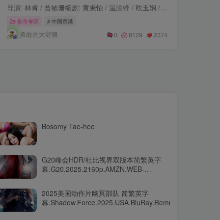
导演: 林肯 / 曾敏珊编剧: 黄秉怡 / 温淦锋 / 欧玉娴 / 曾匡正主演: 黎诺懿 / 陈自瑶 / 罗子溢 / 王敏奕 / 罗天宇 / 更多...制片国家/地区: 中国香港语言: 粤语首播: 2024-02-26(中国香港)集数:...
影音专区
# 中国香港
勇敢的大野狼
0
8129
2374
Bosomy Tae-hee
G20峰会HDR/杜比视界双版本简繁英字
幕.G20.2025.2160p.AMZN.WEB-
DL.DDP5.1
2025美国动作片幽冥部队 简繁英字
幕.Shadow.Force.2025.USA.BluRay.Remux.AVC.1080p.