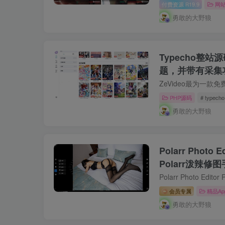
付费资源
19.9
网
R
勇敢的大野狼
Typecho整站
题，并带有采集
PHP源码
# typecho
勇敢的大野狼
Polarr Photo
Polarr泼辣修图手
APK
会员专属
精品Ap
勇敢的大野狼