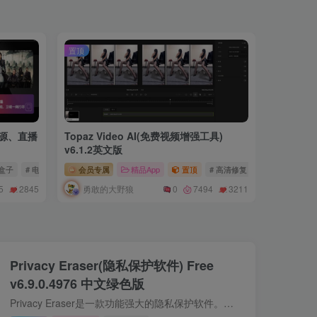
置顶
片源、直播
Topaz Video AI(免费视频增强工具)
Topaz 
v6.1.2英文版
v4.0.0
 盒子
# 电视
会员专属
精品App
置顶
# 高清修复
付费资源
R
勇敢的大野狼
勇敢
5
2845
0
7494
3211
Privacy Eraser(隐私保护软件) Free
v6.9.0.4976 中文绿色版
Privacy Eraser是一款功能强大的隐私保护软件。它可以帮助用户清除计算机上的隐私痕迹，包括浏览历史、cookie、临时文件、剪贴板内容、密码、应用程序使用记录等。此外，Privacy Eraser还可以清...