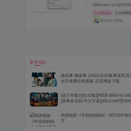
精品App
# 文件搜索、f
勇敢的大野狼
影音专区
婚后事 婚後事 (2024)全20集粤语高清
水印免费在线观看-百度网盘下载
[逆天奇案2][全30集][WEB-MKV/44.09
[国粤多音轨/中文字幕][4K-2160P][H26
韩国电影《年轻的妈妈3》HD720P.韩
字