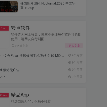
韩国新片破碎.Nocturnal.2025.中文字
-
幕.1080p
安卓软件
.1W+
软件皆为网上收集，博主不保证每个软件可长期
使用，请网友自行斟酌。
344篇文章
更多文章
心版中文含Polarr泼辣修图手机版v6.9.10 MOD APK
2个月前
1个月前
droid 极简无广告
2个月前
IP
2个月前
精品App
43W+
精选自用APP，不精不推荐