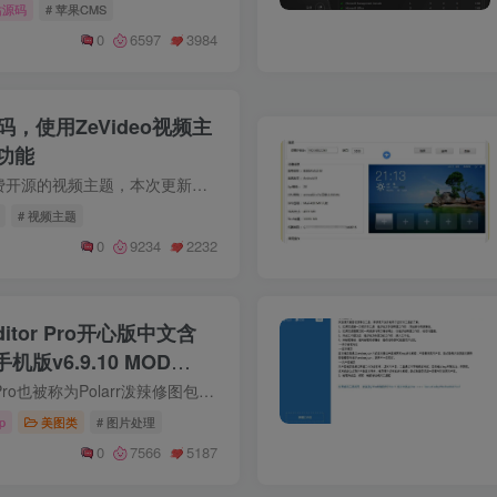
站源码
# 苹果CMS
0
6597
3984
源码，使用ZeVideo视频主
功能
ZeVideo最为一款免费开源的视频主题，本次更新我们重构了代码结构全站pjax无刷新加载支持根据系统进入深色模式，或手动切换支持记录播放历史功能首页布局支持自定义主题设置支持修改logo，添加...
# 视频主题
0
9234
2232
 Editor Pro开心版中文含
机版v6.9.10 MOD
Polarr Photo Editor Pro也被称为Polarr泼辣修图包含手机版APP，是一款强大的照片编辑工具，提供了包括裁剪、旋转、混合模式、多样的滤镜等专业级别的照片调整工具，帮助用户使其照片达到更好的...
p
美图类
# 图片处理
0
7566
5187