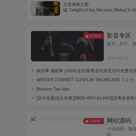
九龙城寨之围
城.Twilight.of.the.Warriors.Walled.In.2
2160-4K版
影音专区
219W+
新片、好片、
370篇文章
婚后事 婚後事 (2024)全20集粤语高清无水印免费
WINTER COMIKET COSPLAY SHOWCASE コミケ
Bosomy Tae-hee
[逆天奇案2][全30集][WEB-MKV/44.09G][国粤多音轨/中文字幕][
网站源码
258W+
小说源码、微信
码