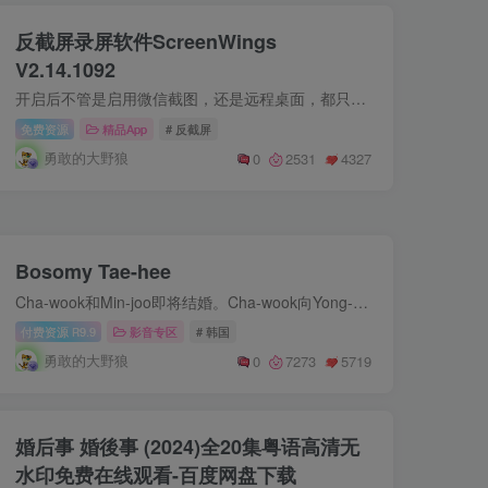
反截屏录屏软件ScreenWings
V2.14.1092
开启后不管是启用微信截图，还是远程桌面，都只能看到黑屏画面。使用也很简单，双击打开后是这样的，点一下中间的屏幕变成黑色，表示启用，然后就可以最小化起来保护了。
免费资源
精品App
# 反截屏
勇敢的大野狼
0
2531
4327
Bosomy Tae-hee
Cha-wook和Min-joo即将结婚。Cha-wook向Yong-woo的妻子提出了一次情侣旅行，Yong-woon的妻子是他在工作中的晚辈。Ji-yeon不喜欢不舒服的旅行，但Yong-wook的老板强迫她。这次旅行已经确定，Cha-...
付费资源
9.9
影音专区
# 韩国
R
勇敢的大野狼
0
7273
5719
婚后事 婚後事 (2024)全20集粤语高清无
水印免费在线观看-百度网盘下载