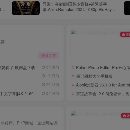
异形：夺命舰/国英多音轨+简繁英字
024-
幕.Alien.Romulus.2024.1080p.BluRay.x264.DTS
HD.MA.7.1
98
推荐
更多文章
在线观看-百度网盘下载
Polarr Photo Editor Pro开
2个月前
周记题材大全手机版
1个月前
Alook浏览器 v6.1.0 for An
2个月前
4K-2160P][H265]
亲宝故事会_2.0.3|免登录，免V
2个月前
3
小程序、PHP商城、企业网站源