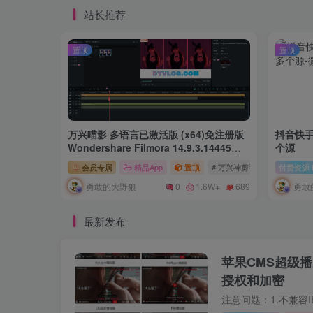
站长推荐
置顶
置顶
万兴喵影 多语言已激活版 (x64)免注册版
抖音快手
Wondershare Filmora 14.9.3.14445
个源
(x64) Multilingual
会员专属
精品App
置顶
# 万兴神剪手
# Wondersha
付费资源
勇敢的大野狼
勇敢
0
1.6W+
689
最新发布
苹果CMS超级播
授权和加密