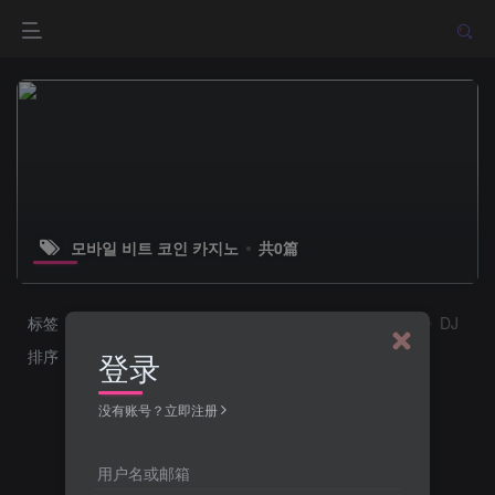
모바일 비트 코인 카지노
共0篇
标签
中国
中国香港
韩国
美国
车模
MV系列
DJ
排序
更新
浏览
点赞
评论
登录
没有账号？立即注册
用户名或邮箱