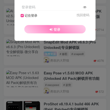
登录密码
AI Art Generator v2.5.3 MOD APK
找回密码
记住登录
(Pro Unlocked)|AI绘画解锁专业版
免费资源
# AI绘画
登录
勇敢的大野狼
2714
SnapEdit Mod APK v6.6.3 (Pro
Unlocked)专业解锁版
免费资源
# 修图
# snapedit
勇敢的大野狼
4076
Easy Pose v1.5.63 MOD APK
(Unlocked All Pack)解锁所有功能
# easypose
# 姿势
勇敢的大野狼
572
ProShot v8.19.4.1 build 466 APK
(Paid, Patched)专业解锁版