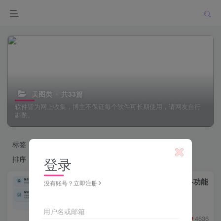
美图类
共33篇
软件皆为网上收集，博主不保证每个软件可长期使用，请网友自行
斟酌。
标签
中国
韩国
美国
车模
短剧
MV系列
DJ
排序
更新
浏览
点赞
评论
登录
ImageToolbox图片工具箱 2.7.1-功能
没有账号？立即注册
超多
免费资源
# 图片处理
用户名或邮箱
勇敢的大野狼
4636