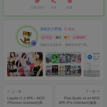
点赞
5087
分享
收藏
勇敢的大野狼
关注
2320
9
7
963W+
酒醒只在花前坐，酒醉还来花下眠。
车模视频打包下载-高清无水印版
Kazumi番剧采集v1.6.9：支持自定义规则+在线观看+弹幕，跨平台下载
上一篇
下一篇
Logokit v1.3 APK + MOD
Pixel Studio v4.44 MOD
(Premium Unlocked)|商业
APK (Pro Unlocked)|像素设
LOGO图标设计【解锁专业
计解锁专业版