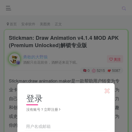
首页
安卓软件
美图类
正文
Stickman: Draw Animation v4.1.4 MOD APK
(Premium Unlocked)解锁专业版
勇敢的大野狼
关注
酒醒只在花前坐，酒醉还来花下眠。
0
5215
5087
Stickman:draw animation maker是一款帮助用户转变为专
业卡通制作者的应用程序。在这个应用程序中，你将成为
登录
自己卡通风格故事的创作者。你必须充分发挥你的想象力
和创造力，像一个真正的动画师一样创造一个有趣、有趣
没有账号？立即注册
或史诗般的故事。想出你自己的情节，想象人物，然后为
你的故事画出第一帧。
用户名或邮箱