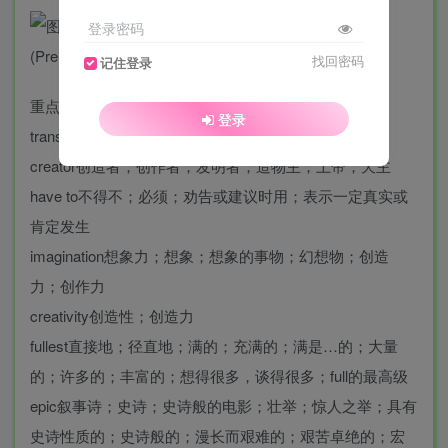
登录密码
找回密码
记住登录
重点词汇
登录
transform into转化为；把…转变成…
creator创造者；创作者；发明者；造物主；上帝；天主
have to不得不；必须；劝告或建议时用；表示一定真实或
肯定发生
imagination想象力；想象；想象的事物；幻想物；创造
力；创作力
creativity创造性；创造力
fullest直接地；径直地；满的；充满的；满是…的；大量
的；许多的；丰富的；想得很多，谈得很多；full的最高级
epic叙事诗；史诗；史诗般的电影；壮举；惊人之举；具有
史诗性质的；史诗般的；漫长而艰难的；艰苦卓绝的；宏