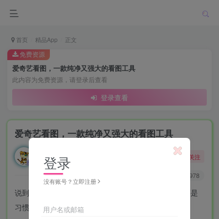
首页
精品App
正文
免费资源
爱奇艺看图，一款纯净又强大的看图工具
此内容为免费资源，请登录后查看
登录查看
爱奇艺看图，一款纯净又强大的看图工具
勇敢的大野狼
关注
登录
酒醒只在花前坐，酒醉还来花下眠。
0
2W+
978
没有账号？立即注册
说到电脑上看图，你还在用系统自带的图片查看器？还是
习惯性地装个“2345 看图王”去广告版？
用户名或邮箱