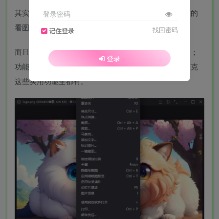
其实，很多人不知道——爱奇艺也出过一款纯净又强大的
登录密码
看图工具：爱奇艺看图。
找回密码
记住登录
而且软件运行速度极快，就算是上百兆的大图也能秒开；
登录
功能也很强大，像图片旋转、格式转换、裁剪、打马赛克
这些实用功能全都有。