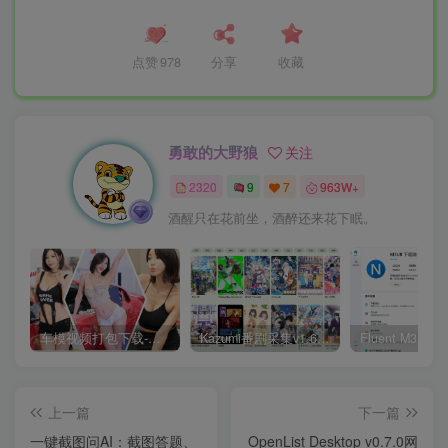
点赞
978
分享
收藏
勇敢的大野狼
关注
2320
9
7
963W+
酒醒只在花前坐，酒醉还来花下眠。
车模视频打包下载-高清无水印版
Kazumi番剧采集v1.6.9：支持自定义规则+在线观看+弹幕，跨平台下载
上一篇
下一篇
一键截图问AI：截图答题、
OpenList Desktop v0.7.0网