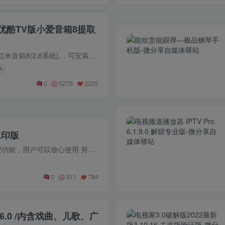
优酷TV版小爱音箱8提取
软件是提取至最新版红米音箱8(2.8系统),，可安装在电视机上使用，更能支持与手机会员通用，再也不用担心手机上开通的会员不通用了，纯净无广告，最重要的是安装包小到离谱，一点也不暂用内存。...
子
0
5276
2335
水印版
破解版去除全部收费功能，用户可以放心使用 剪映app特点 简单好用 切割变速倒放，功能简单易学，留下每个精彩瞬间。 · 「切割」快速自由分割视频，一键剪切视频。 · 「变速」0.2倍至4...
0
311
784
.6.0 /内含戏曲、儿歌、广