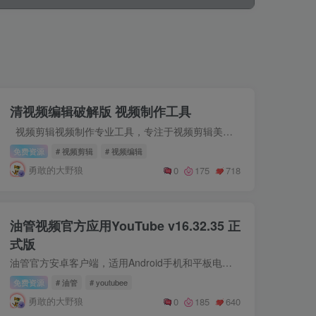
清视频编辑破解版 视频制作工具
视频剪辑视频制作专业工具，专注于视频剪辑美化，小影片拍摄。动画贴纸、胶片滤镜、美拍、大片特效、视频美颜、视频制作、马赛克、视频配乐……支持高清视频剪辑导出，全面适配微信、微...
免费资源
# 视频剪辑
# 视频编辑
勇敢的大野狼
0
175
718
油管视频官方应用YouTube v16.32.35 正
式版
油管官方安卓客户端，适用Android手机和平板电脑的YouTube官方应用。 YouTube Premium（全新的家庭方案油管账户高级特权） ● 观看油管视频无广告干扰，且可以无限制下载视频保存 ● 使用其他应...
免费资源
# 油管
# youtubee
勇敢的大野狼
0
185
640