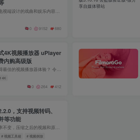
等
戏曲多多是一款专为电视端设计的戏曲和娱乐内容APP，适合不会使用手机的老人使用。内容包括戏曲、红歌、广场舞、养生等多个方面。戏曲红歌板块以戏曲和红歌为主，还包括儿歌和老电影；广场舞板...
0
9152
680
K视频播放器 uPlayer
付费内购高级版
想要在您的设备上获得最佳的视频播放器体验？ 令人惊叹的，精美的高清视频播放器应用程序与android功能强大的功能。它可以播放所有视频格式，包括高清晰度的4k /超高清视频文件。 它是最好的视...
# 4K
0
264
412
.2.0，支持视频转码、
并等功能
压缩视频：保持分辨率不变，压缩之后的视频和原视频清晰度几乎一致。支持高清4k，2k，1080p，720p压缩。 支持2G以上的大文件视频压缩。音频编码为aac格式，支持全平台。 批量压缩视频：选择多个...
# 视频工具箱
# 视频倒放