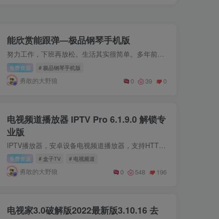
能欣赏能跟弹—极品钢琴手机版
努力工作，下班再放松。生活其实很简单。多年前的夜晚，三星9008i，一曲虫儿飞，心情慢慢放松，不需要太复杂，不需要太多技巧。独乐乐不如众乐乐。分享给大家，支持断网的。软件不大，几千个曲...
免费资源
# 极品钢琴手机版
勇敢的大野狼
0
39
0
电视频道播放器 IPTV Pro 6.1.9.0 解锁专
业版
IPTV播放器，安卓设备电视频道播放器，支持HTTP/P2P协议、M3U/XSPF播放源列表，EPG直播时移，家长控制，UDP代理，兼容Android系统手机和盒子设备。 新版变化 IPTV Pro - Google Play https://pl...
免费资源
# 盒子TV
# 电视频道
勇敢的大野狼
0
548
196
电视家3.0破解版2022最新版3.10.16 去