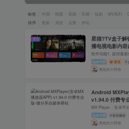
标签
中国
韩国
美国
车模
短剧
MV系列
排序
更新
浏览
点赞
评论
星猫?TV盒子解
置顶
播电视电影内容
免费资源
置顶
#
勇敢的大野狼
Android MXP
v1.94.0 付费
免费资源
# 影音播放
勇敢的大野狼