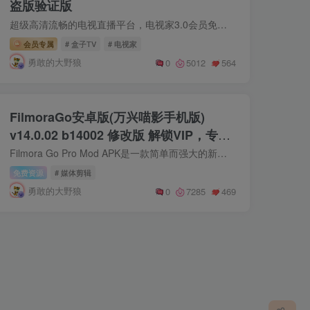
盗版验证版
超级高清流畅的电视直播平台，电视家3.0会员免费版2021最新版是个修改版本，解锁了vip会员的功能，用户直接安装就是会员的功能，不需要登录就可以看高清的频道，超过2000+的频道可以选择，喜欢...
会员专属
# 盒子TV
# 电视家
勇敢的大野狼
0
5012
564
FilmoraGo安卓版(万兴喵影手机版)
v14.0.02 b14002 修改版 解锁VIP，专业
版
Filmora Go Pro Mod APK是一款简单而强大的新手视频编辑器。通过合并视频和照片来制作视频节目或幻灯片。它有超过5000个贴纸和效果、文本、音频、表情符号和背景选项。FilmoraGo Pro最新破解版...
免费资源
# 媒体剪辑
勇敢的大野狼
0
7285
469