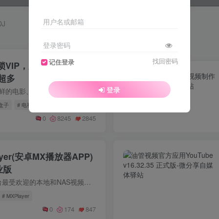
用户名或邮箱
DJ
登录密码
找回密码
记住登录
锁VIP，无广告片源、直
超多
登录
软件功能1. 提供最新鲜的电影、电视剧、综艺节目等；2. 支持多种视频清晰度，高清画质、流畅播放；3. 多种类别的视频覆盖，科幻、动作、喜剧、热点、恐怖等；4. 完全免费，用户无需任何费用即可...
 盒子
# 电视
0
8245
2845
layer(安卓MX播放器APP)
专业版
MX Player，安卓平台最受欢迎的本地和NAS视频播放器，还可以播放在线M3U8，影音发烧友必备高清播放器，它以超强大的解码性能以及兼容性闻名，对字幕的支持堪称一绝，能够兼容特效字幕，支持在线...
# MXPlayer
0
174
847