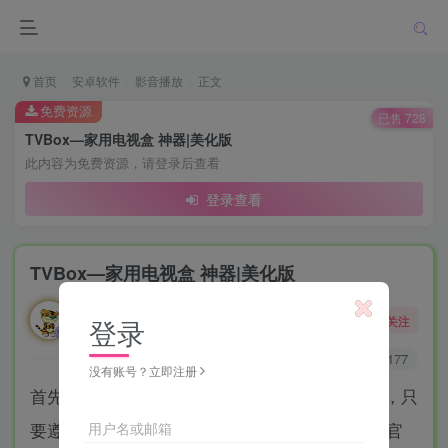
首页
安卓软件
影音播放
正文
免费资源
已售 728
TVBox—家用电视盒 神器|美化版
此内容为免费资源，请登录后查看
登录查看
TVBox—家用电视盒 神器|美化版
勇敢的大野狼
关注
登录
酒醒只在花前坐，酒醉还来花下眠。
2
5600
1177
没有账号？立即注册
首先，TVBox官方的作者只是在Github开源项目，只
要遵守协议，任何人均可通过项目生成APK，即官
用户名或邮箱