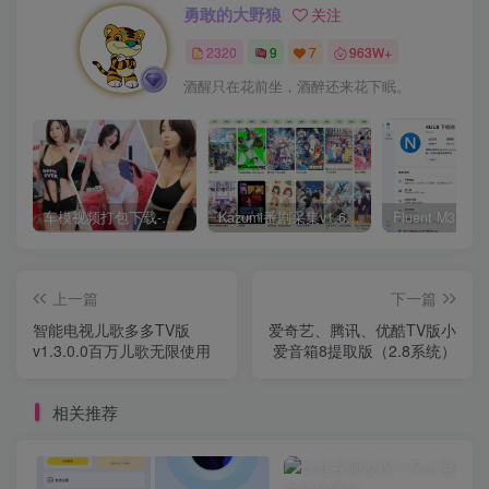
勇敢的大野狼
关注
2320
9
7
963W+
酒醒只在花前坐，酒醉还来花下眠。
车模视频打包下载-高清无水印版
Kazumi番剧采集v1.6.9：支持自定义规则+在线观看+弹幕，跨平台下载
上一篇
下一篇
智能电视儿歌多多TV版
爱奇艺、腾讯、优酷TV版小
v1.3.0.0百万儿歌无限使用
爱音箱8提取版（2.8系统）
相关推荐