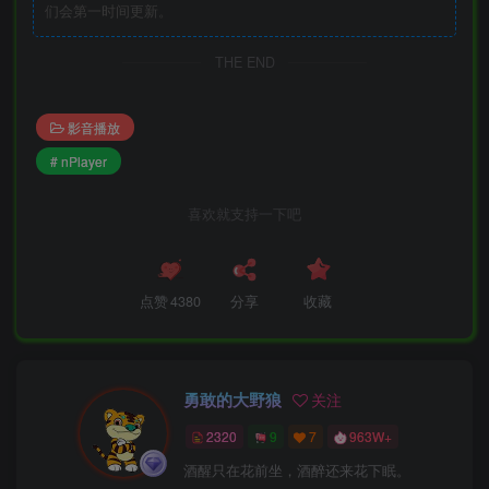
们会第一时间更新。
THE END
影音播放
# nPlayer
喜欢就支持一下吧
点赞
4380
分享
收藏
勇敢的大野狼
关注
2320
9
7
963W+
酒醒只在花前坐，酒醉还来花下眠。