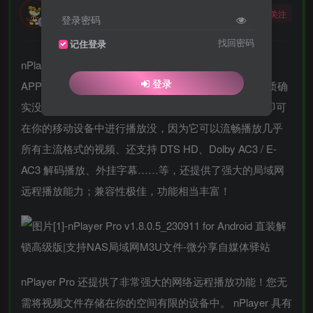
勇敢的大野狼
关注
登录密码
酒醒只在花前坐，酒醉还来花下眠。
找回密码
记住登录
nPlayer 是一款 iOS 上极受推崇的万能格式高清播放器
登录
APP！现在 nPlayer 已来到了安卓平台。nPlayer 的素质确
实没辜负它的盛名，您无需将视频文件转换为 MP4，即可
在你的移动设备中进行播放没，因为它可以流畅播放几乎
所有主流格式的视频、还支持 DTS HD、Dolby AC3 / E-
AC3 解码播放、外挂字幕……等，还提供了强大的局域网
远程播放能力；兼容性极佳，功能相当丰富！
nPlayer Pro 还提供了非常强大的网络远程播放功能！您无
需将视频文件存储在你的空间有限的设备中。 nPlayer 具有