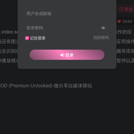
关注
用户名或邮箱
0
9107
3444
登录密码
t.video.screenmirroring.casttotv）是一款可以进行大屏操作的应
找回密码
记住登录
频还有图片等投屏到电视设备上，想想都觉得舒服，这款应用操
的去识别你本地的文件以及视频等，支持本地视频以及音频等添
登录
种播放模式，还支持幻灯片播放图片等，界面简洁，支持暂停以