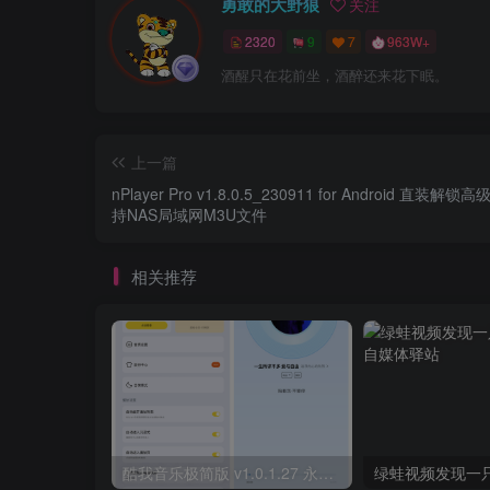
勇敢的大野狼
关注
2320
9
7
963W+
酒醒只在花前坐，酒醉还来花下眠。
上一篇
nPlayer Pro v1.8.0.5_230911 for Android 直装解锁
持NAS局域网M3U文件
相关推荐
酷我音乐极简版 v1.0.1.27 永久解锁VIP会员+免登录畅听全曲库
绿蛙视频发现一