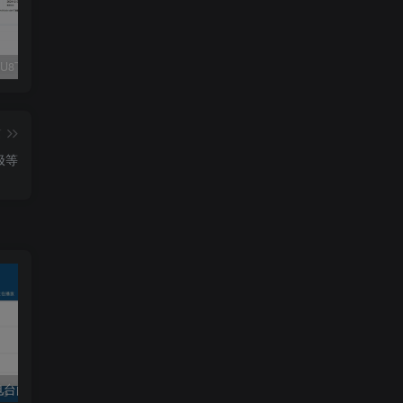
Fluent M3U8下载器，支持批量
爱奇艺看图，一款纯净又强大的看图工具
多张图片拼接成长图-GIF提取
篇
极等
一款收听广播电台的开源免费收音机RadioDroid
nPlayer Pro v1.8.0.5_230911 for Android 直装解锁高级版|支持NAS局域网M3U文件