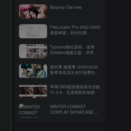
Bosomy Tae-hee
FileLocator Pro 2022.3420|
搜索神器，秒出结果
Typecho整站源码，使用
ZeVideo视频主题，并带有
采集功能
婚后事 婚後事 (2024)全20
集粤语高清无水印免费在线
观看-百度网盘下载
苹果CMS超级播放器专业版
V1.0.8：无需授权和加密
WINTER COMIKET
COSPLAY SHOWCASE コ
ミケ