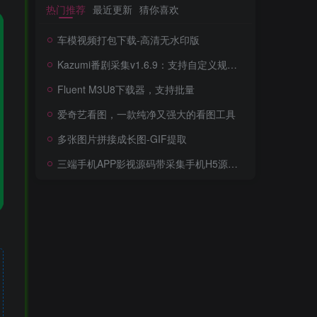
热门推荐
最近更新
猜你喜欢
车模视频打包下载-高清无水印版
Kazumi番剧采集v1.6.9：支持自定义规则+在线观看+弹幕，跨平台下载
Fluent M3U8下载器，支持批量
爱奇艺看图，一款纯净又强大的看图工具
多张图片拼接成长图-GIF提取
三端手机APP影视源码带采集手机H5源码带VIP卡密功能