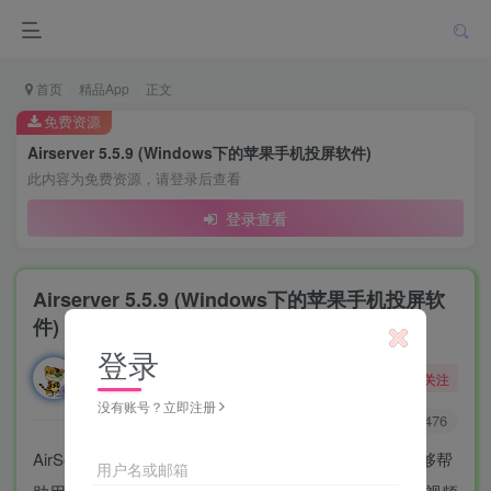
首页
精品App
正文
免费资源
Airserver 5.5.9 (Windows下的苹果手机投屏软件)
此内容为免费资源，请登录后查看
登录查看
Airserver 5.5.9 (Windows下的苹果手机投屏软
件)
登录
勇敢的大野狼
关注
酒醒只在花前坐，酒醉还来花下眠。
没有账号？立即注册
0
1W+
476
AirServer Universal是一款强大的教育投屏工具，它能够帮
用户名或邮箱