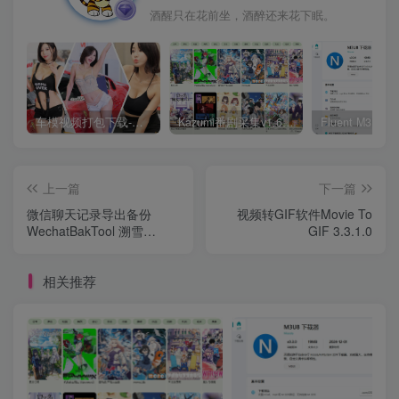
酒醒只在花前坐，酒醉还来花下眠。
车模视频打包下载-高清无水印版
Kazumi番剧采集v1.6.9：支持自定义规则+在线观看+弹幕，跨平台下载
上一篇
下一篇
微信聊天记录导出备份
视频转GIF软件Movie To
WechatBakTool 溯雪
GIF 3.3.1.0
0.9.7.5
相关推荐