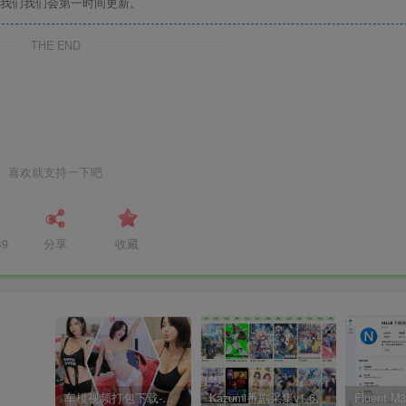
我们我们会第一时间更新。
THE END
喜欢就支持一下吧
49
分享
收藏
车模视频打包下载-高清无水印版
Kazumi番剧采集v1.6.9：支持自定义规则+在线观看+弹幕，跨平台下载