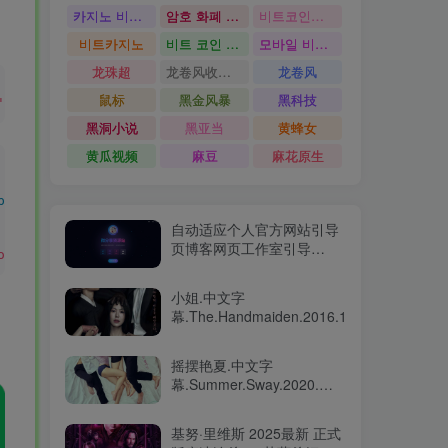
카지노 비트코인
암호 화폐 카지노
비트코인카지노
비트카지노
비트 코인 온라인 카지노
모바일 비트 코인 카지노
龙珠超
龙卷风收音机
龙卷风
鼠标
黑金风暴
黑科技
'page'
))
;
黑洞小说
黑亚当
黄蜂女
黄瓜视频
麻豆
麻花原生
post_id
)
 WHERE a.
post_type
 = 
'revision'
;
自动适应个人官方网站引导
页博客网页工作室引导
ost'
;
HTML模版源码
小姐.中文字
幕.The.Handmaiden.2016.1080p
摇摆艳夏.中文字
幕.Summer.Sway.2020.제
인의 썸머
2020.BluRay.1080p
基努·里维斯 2025最新 正式