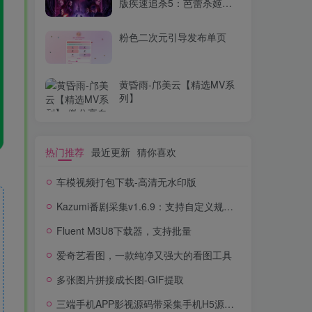
版疾速追杀5：芭蕾杀姬
WEB-MKV/23.8G中文字幕
4K-2160P
粉色二次元引导发布单页
黄昏雨-邝美云【精选MV系
列】
热门推荐
最近更新
猜你喜欢
车模视频打包下载-高清无水印版
Kazumi番剧采集v1.6.9：支持自定义规则+在线观看+弹幕，跨平台下载
Fluent M3U8下载器，支持批量
爱奇艺看图，一款纯净又强大的看图工具
多张图片拼接成长图-GIF提取
三端手机APP影视源码带采集手机H5源码带VIP卡密功能