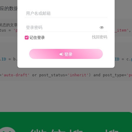
选择对应的数据库，执行下面mysql语句即可：
用户名或邮箱
状态的文章、菜单、页面）
登录密码
tus = 
'publish'
 AND post_type 
IN
(
'post'
,
'nav_menu_item'
,
找回密码
记住登录
登录
.
ID
 = b.
object_id
)
 LEFT JOIN wp_postmeta c 
ON
(
a.
ID
 = c.
=
'auto-draft'
 or post_status=
'inherit'
)
 and post_type=
'p