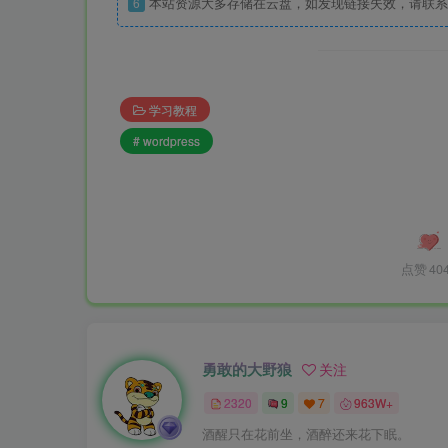
6
本站资源大多存储在云盘，如发现链接失效，请联系
学习教程
# wordpress
点赞
40
勇敢的大野狼
关注
2320
9
7
963W+
酒醒只在花前坐，酒醉还来花下眠。