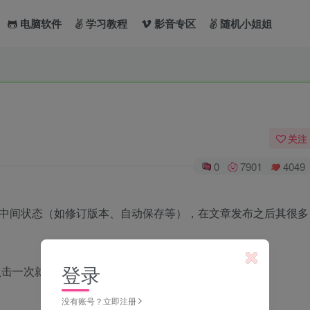
电脑软件
学习教程
影音专区
随机小姐姐
关注
0
7901
4049
的中间状态（如修订版本、自动保存等），在文章发布之后其很多
登录
次就生成一条“自动草稿(auto draft)”的冗余数据。
没有账号？立即注册