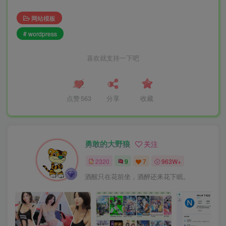
网站模板
# wordpress
喜欢就支持一下吧
点赞
563
分享
收藏
勇敢的大野狼
关注
2320
9
7
963W+
酒醒只在花前坐，酒醉还来花下眠。