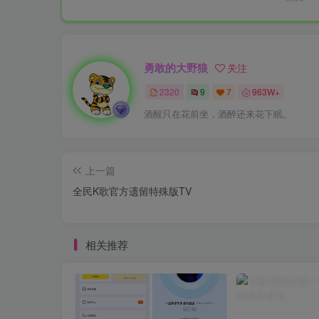
勇敢的大野狼
关注
2320
9
7
963W+
酒醒只在花前坐，酒醉还来花下眠。
上一篇
全民K歌官方遗留特殊版TV
相关推荐