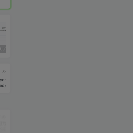
Fluent M3U8下载器，支持批量
爱奇艺看图，一款纯净又强大的看图工具
多张图片拼接成长图-GIF提取
篇
yer
ed)