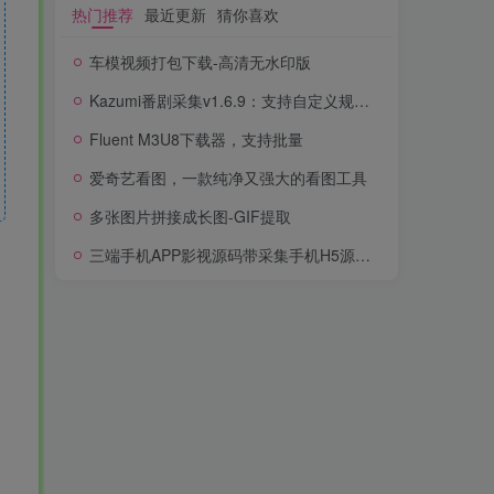
热门推荐
最近更新
猜你喜欢
车模视频打包下载-高清无水印版
Kazumi番剧采集v1.6.9：支持自定义规则+在线观看+弹幕，跨平台下载
Fluent M3U8下载器，支持批量
爱奇艺看图，一款纯净又强大的看图工具
多张图片拼接成长图-GIF提取
三端手机APP影视源码带采集手机H5源码带VIP卡密功能