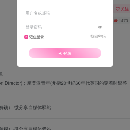
关注
用户名或邮箱
0
3170
1470
登录密码
找回密码
记住登录
登录
帝
包
on Director)；摩登派青年(尤指20世纪60年代英国的穿着时髦整