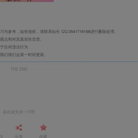
习与参考，如有侵权，请联系站长 QQ
:3541716168
进行删除处理。
观点和对其真实性负责。
于任何违法行为
我们我们会第一时间更新。
THE END
喜欢就支持一下吧
70
分享
收藏