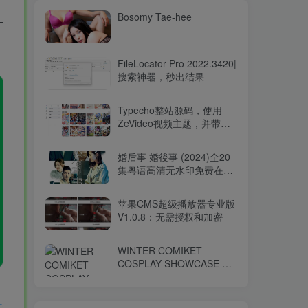
Bosomy Tae-hee
FileLocator Pro 2022.3420|
搜索神器，秒出结果
Typecho整站源码，使用
ZeVideo视频主题，并带有
采集功能
婚后事 婚後事 (2024)全20
集粤语高清无水印免费在线
观看-百度网盘下载
苹果CMS超级播放器专业版
V1.0.8：无需授权和加密
WINTER COMIKET
COSPLAY SHOWCASE コ
ミケ