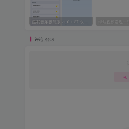
酷我音乐极简版 v1.0.1.27 永久解锁VIP会员+免登录畅听全曲库
绿蛙视频发现一
评论
抢沙发