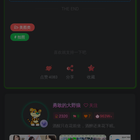
THE END
美图类
# 拍照
喜欢就支持一下吧
点赞
4083
分享
收藏
勇敢的大野狼
关注
2320
9
7
963W+
酒醒只在花前坐，酒醉还来花下眠。