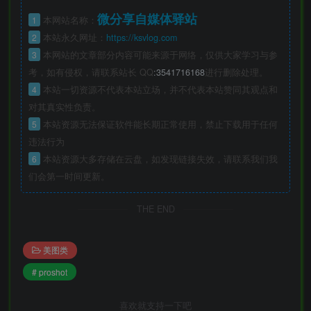
微分享自媒体驿站
1
本网站名称：
2
本站永久网址：
https://ksvlog.com
3
本网站的文章部分内容可能来源于网络，仅供大家学习与参
考，如有侵权，请联系站长 QQ
:3541716168
进行删除处理。
4
本站一切资源不代表本站立场，并不代表本站赞同其观点和
对其真实性负责。
5
本站资源无法保证软件能长期正常使用，禁止下载用于任何
违法行为
6
本站资源大多存储在云盘，如发现链接失效，请联系我们我
们会第一时间更新。
THE END
美图类
# proshot
喜欢就支持一下吧