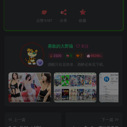
点赞
5197
分享
收藏
勇敢的大野狼
关注
2320
9
7
963W+
酒醒只在花前坐，酒醉还来花下眠。
车模视频打包下载-高清无水印版
Kazumi番剧采集v1.6.9：支持自定义规则+在线观看+弹幕，跨平台下载
上一篇
下一篇