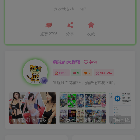
喜欢就支持一下吧
点赞
2796
分享
收藏
勇敢的大野狼
关注
2320
9
7
963W+
酒醒只在花前坐，酒醉还来花下眠。
车模视频打包下载-高清无水印版
Kazumi番剧采集v1.6.9：支持自定义规则+在线观看+弹幕，跨平台下载