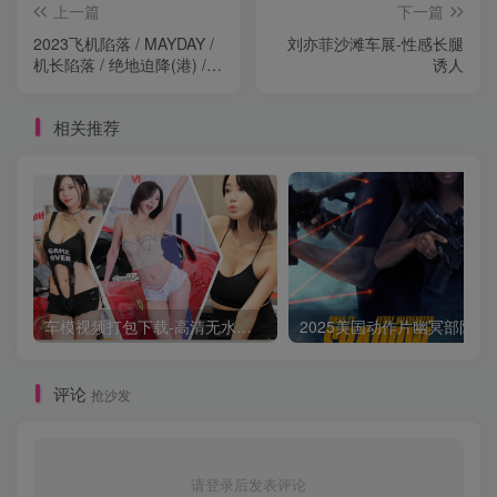
上一篇
下一篇
2023飞机陷落 / MAYDAY /
刘亦菲沙滩车展-性感长腿
机长陷落 / 绝地迫降(港) /
诱人
航班陷落 / 迫降危机(台)4K
11.73GB+1080P版5.23GB
相关推荐
车模视频打包下载-高清无水印版
2025美国动作片
评论
抢沙发
请登录后发表评论