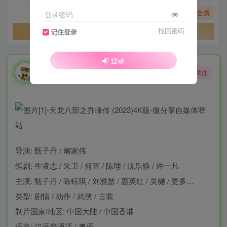
您暂无购买权限，请先开通会员
登录密码
开通会员
找回密码
记住登录
登录
勇敢的大野狼
关注
酒醒只在花前坐，酒醉还来花下眠。
导演: 甄子丹 / 阚家伟
编剧: 生凌志 / 朱卫 / 何笨 / 陈理 / 沈乐静 / 许一凡
主演: 甄子丹 / 陈钰琪 / 刘雅瑟 / 惠英红 / 吴樾 / 更多…
类型: 剧情 / 动作 / 武侠 / 古装
制片国家/地区: 中国大陆 / 中国香港
语言: 汉语普通话 / 粤语