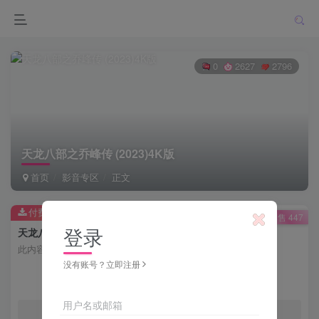
0
2627
2796
天龙八部之乔峰传 (2023)4K版
首页
影音专区
正文
付费资源
已售 447
登录
天龙八部之乔峰传 (2023)4K版
此内容为付费资源，请付费后查看
没有账号？立即注册
会员专属资源
用户名或邮箱
免费
免费
月度会员
年度会员