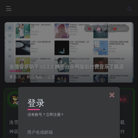
0
2860
2450
洛雪音乐助手 v2.2.2 跨平台全网版权付费音乐下载器
首页
精品App
正文
勇敢的大野狼
登录
关注
酒醒只在花前坐，酒醉还来花下眠。
没有账号？立即注册
洛雪音乐助手是一款免费开源跨平台的无损版权音乐下载
神器，聚合各大音乐平台搜素，在线试听免费下载全网付
用户名或邮箱