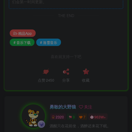
们会第一时间更新。
THE END
精品App
# 音乐下载
# 洛雪音乐
喜欢就支持一下吧
点赞
2450
分享
收藏
勇敢的大野狼
关注
2320
9
7
963W+
酒醒只在花前坐，酒醉还来花下眠。