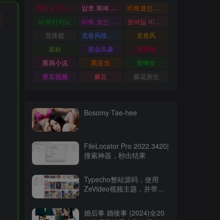
카지노 비트코인
암호 화폐 카지노
비트코인카지노
비트카지노
비트 코인 온라인 카지노
모바일 비트 코인 카지노
龙珠超
龙卷风收音机
龙卷风
鼠标
黑金风暴
黑科技
黑洞小说
黑亚当
黄蜂女
黄瓜视频
麻豆
麻花原生
Bosomy Tae-hee
FileLocator Pro 2022.3420|
搜索神器，秒出结果
Typecho整站源码，使用
ZeVideo视频主题，并带有
采集功能
婚后事 婚後事 (2024)全20