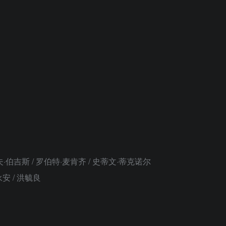
伯吉斯 / 罗伯特·麦肯齐 / 史蒂文·蒂克诺尔
安 / 洪毓良