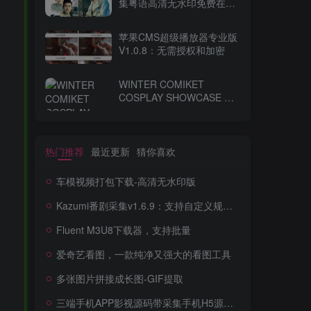
集粤语高清无水印免费在线
观看-百度网盘下载
苹果CMS超级播放器专业版
V1.0.8：无需授权和加密
WINTER COMIKET
COSPLAY SHOWCASE コ
ミケ
热门推荐
最近更新
猜你喜欢
车模视频打包下载-高清无水印版
Kazumi番剧采集v1.6.9：支持自定义规则+在线观看+弹幕，跨平台下载
Fluent M3U8下载器，支持批量
爱奇艺看图，一款纯净又强大的看图工具
多张图片拼接成长图-GIF提取
三端手机APP影视源码带采集手机H5源码带VIP卡密功能