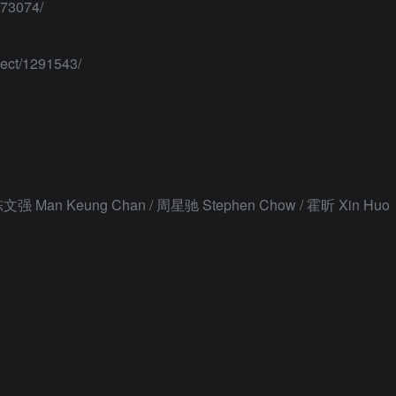
73074/
ct/1291543/
an Keung Chan / 周星驰 Stephen Chow / 霍昕 Xin Huo