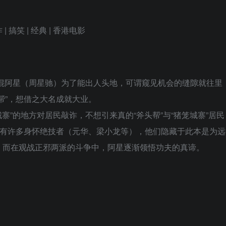
| 搞笑 | 经典 | 香港电影
混阿星（周星驰）为了能出人头地，可谓窥见机会的缝隙就往里
帮”，想借之大名成就大业。
”的地方对居民敲诈，不想引来真的“斧头帮”与“猪笼城寨”居民
中有许多身怀绝技者（元华、梁小龙等），他们隐藏于此本是为远
。而在观战正邪两派的斗争中，阿星逐渐领悟功夫的真谛。