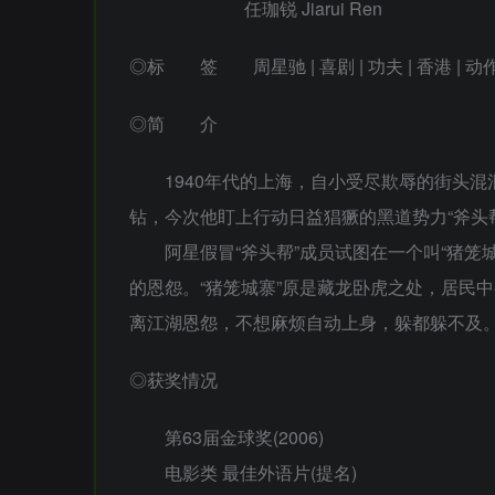
任珈锐 Jiarui Ren
◎标 签 周星驰 | 喜剧 | 功夫 | 香港 | 动作 
◎简 介
1940年代的上海，自小受尽欺辱的街头混
钻，今次他盯上行动日益猖獗的黑道势力“斧头
阿星假冒“斧头帮”成员试图在一个叫“猪笼城寨
的恩怨。“猪笼城寨”原是藏龙卧虎之处，居民
离江湖恩怨，不想麻烦自动上身，躲都躲不及
◎获奖情况
第63届金球奖(2006)
电影类 最佳外语片(提名)