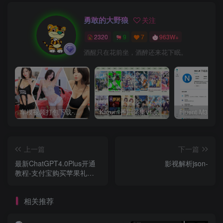
勇敢的大野狼
关注
2320
9
7
963W+
酒醒只在花前坐，酒醉还来花下眠。
车模视频打包下载-高清无水印版
Kazumi番剧采集v1.6.9：支持自定义规则+在线观看+弹幕，跨平台下载
上一篇
下一篇
最新ChatGPT4.0Plus开通
影视解析json-
教程-支付宝购买苹果礼品
卡-亲测可用
相关推荐