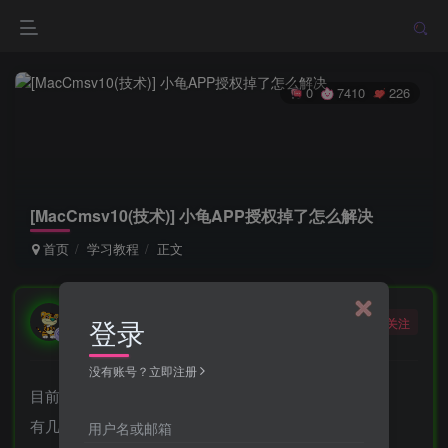
0
7410
226
[MacCmsv10(技术)] 小龟APP授权掉了怎么解决
首页
学习教程
正文
勇敢的大野狼
登录
关注
酒醒只在花前坐，酒醉还来花下眠。
没有账号？立即注册
目前小龟授权掉了没有特别好得解决办法！
有几个同行商量得方案分为几种
用户名或邮箱