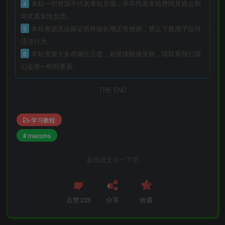
4
本站一切资源不代表本站立场，并不代表本站赞同其观点和
对其真实性负责。
5
本站资源无法保证软件能长期正常使用，禁止下载用于任何
违法行为
6
本站资源大多存储在云盘，如发现链接失效，请联系我们我
们会第一时间更新。
THE END
学习教程
# maccms
喜欢就支持一下吧
点赞
226
分享
收藏