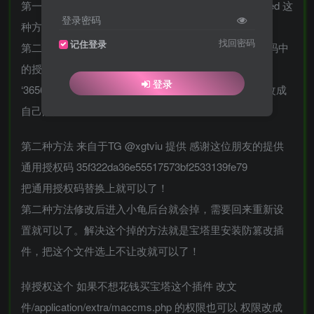
第一种 小龟跟目录创建install.lock文件 文件内容installed 这
登录密码
种方法目前没实验过！
找回密码
记住登录
第二种 /application/extra/maccms.php 修改775行的代码中
的授权码 ‘success’ =>
登录
‘36562da355555553bf25111111111‘, 把MD5红色加密改成
自己的授权就可以了
第二种方法 来自于TG @xgtviu 提供 感谢这位朋友的提供
通用授权码 35f322da36e55517573bf2533139fe79
把通用授权码替换上就可以了！
第二种方法修改后进入小龟后台就会掉，需要回来重新设
置就可以了。解决这个掉的方法就是宝塔里安装防篡改插
件，把这个文件选上不让改就可以了！
掉授权这个 如果不想花钱买宝塔这个插件 改文
件/application/extra/maccms.php 的权限也可以 权限改成