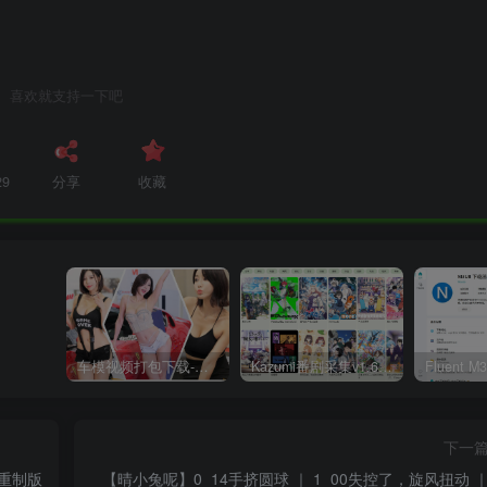
喜欢就支持一下吧
29
分享
收藏
车模视频打包下载-高清无水印版
Kazumi番剧采集v1.6.9：支持自定义规则+在线观看+弹幕，跨平台下载
下一
80P重制版
【晴小兔呢】0_14手挤圆球 ｜ 1_00失控了，旋风扭动 ｜ 直