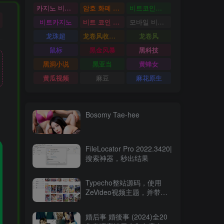
카지노 비트코인
암호 화폐 카지노
비트코인카지노
비트카지노
비트 코인 온라인 카지노
모바일 비트 코인 카지노
龙珠超
龙卷风收音机
龙卷风
鼠标
黑金风暴
黑科技
黑洞小说
黑亚当
黄蜂女
黄瓜视频
麻豆
麻花原生
Bosomy Tae-hee
FileLocator Pro 2022.3420|
搜索神器，秒出结果
Typecho整站源码，使用
ZeVideo视频主题，并带有
采集功能
婚后事 婚後事 (2024)全20