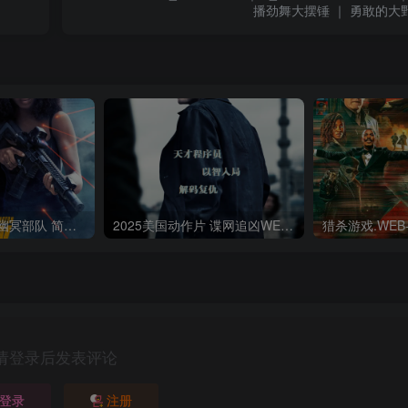
播劲舞大摆锤 ｜ 勇敢的大
2025美国动作片幽冥部队 简繁英字幕.Shadow.Force.2025.USA.BluRay.Remux.AVC.1080p.MKV
2025美国动作片 谍网追凶WEB-MKV/21.16GB简繁英字幕4K-2160PHDR版本
请登录后发表评论
登录
注册