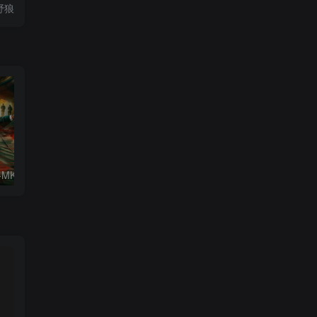
野狼
猎杀游戏.WEB-MKV/10.8GB.中文字幕4K-2160P.杜比视界版本
美国科幻片.铁血战士:杀戮之地1080P.中文字幕.2025