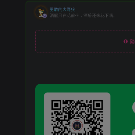
勇敢的大野狼
酒醒只在花前坐，酒醉还来花下眠。
隐