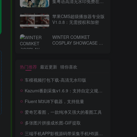
集粤语高清无水印免费在线
观看-百度网盘下载
苹果CMS超级播放器专业版
V1.0.8：无需授权和加密
WINTER COMIKET
COSPLAY SHOWCASE コ
ミケ
热门推荐
最近更新
猜你喜欢
车模视频打包下载-高清无水印版
Kazumi番剧采集v1.6.9：支持自定义规则+在线观看+弹幕，跨平台下载
Fluent M3U8下载器，支持批量
爱奇艺看图，一款纯净又强大的看图工具
多张图片拼接成长图-GIF提取
三端手机APP影视源码带采集手机H5源码带VIP卡密功能