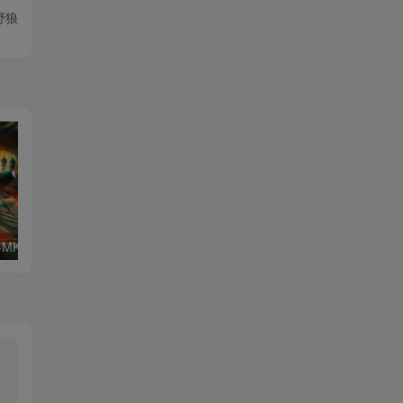
野狼
猎杀游戏.WEB-MKV/10.8GB.中文字幕4K-2160P.杜比视界版本
美国科幻片.铁血战士:杀戮之地1080P.中文字幕.2025