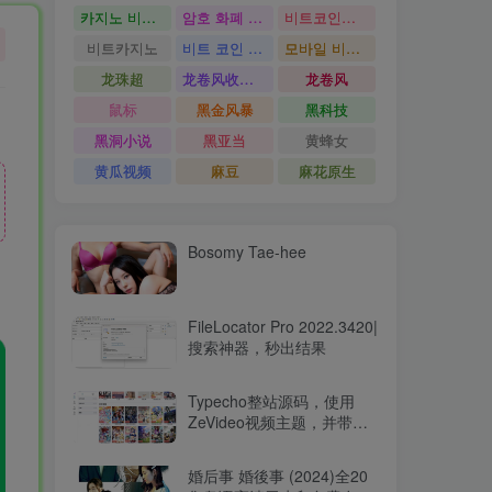
카지노 비트코인
암호 화폐 카지노
비트코인카지노
비트카지노
비트 코인 온라인 카지노
모바일 비트 코인 카지노
龙珠超
龙卷风收音机
龙卷风
鼠标
黑金风暴
黑科技
黑洞小说
黑亚当
黄蜂女
黄瓜视频
麻豆
麻花原生
Bosomy Tae-hee
FileLocator Pro 2022.3420|
搜索神器，秒出结果
Typecho整站源码，使用
ZeVideo视频主题，并带有
采集功能
婚后事 婚後事 (2024)全20