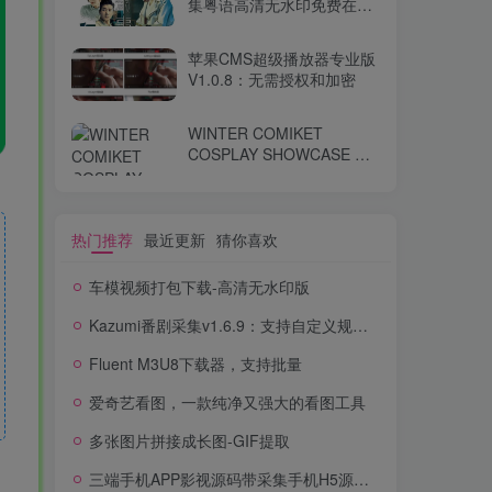
集粤语高清无水印免费在线
观看-百度网盘下载
苹果CMS超级播放器专业版
V1.0.8：无需授权和加密
WINTER COMIKET
COSPLAY SHOWCASE コ
ミケ
热门推荐
最近更新
猜你喜欢
车模视频打包下载-高清无水印版
Kazumi番剧采集v1.6.9：支持自定义规则+在线观看+弹幕，跨平台下载
Fluent M3U8下载器，支持批量
爱奇艺看图，一款纯净又强大的看图工具
多张图片拼接成长图-GIF提取
三端手机APP影视源码带采集手机H5源码带VIP卡密功能