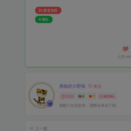
影音专区
# 网红
点赞
49
勇敢的大野狼
关注
2320
9
7
963W+
酒醒只在花前坐，酒醉还来花下眠。
上一篇