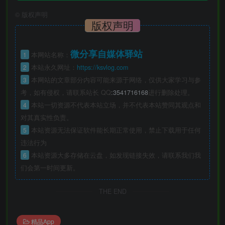
©
版权声明
版权声明
微分享自媒体驿站
1
本网站名称：
2
本站永久网址：
https://ksvlog.com
3
本网站的文章部分内容可能来源于网络，仅供大家学习与参
考，如有侵权，请联系站长 QQ
:3541716168
进行删除处理。
4
本站一切资源不代表本站立场，并不代表本站赞同其观点和
对其真实性负责。
5
本站资源无法保证软件能长期正常使用，禁止下载用于任何
违法行为
6
本站资源大多存储在云盘，如发现链接失效，请联系我们我
们会第一时间更新。
THE END
精品App