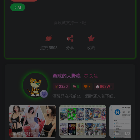
# AI
喜欢就支持一下吧
点赞
5598
分享
收藏
勇敢的大野狼
关注
2320
9
7
963W+
酒醒只在花前坐，酒醉还来花下眠。
车模视频打包下载-高清无水印版
Kazumi番剧采集v1.6.9：支持自定义规则+在线观看+弹幕，跨平台下载