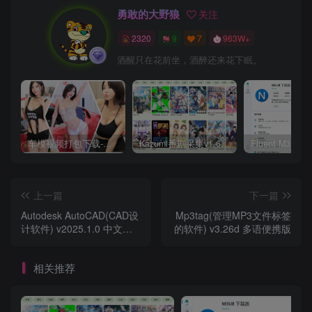
勇敢的大野狼
关注
2320
9
7
963W+
酒醒只在花前坐，酒醉还来花下眠。
车模视频打包下载-高清无水印版
Kazumi番剧采集v1.6.9：支持自定义规则+在线观看+弹幕，跨平台下载
上一篇
下一篇
Autodesk AutoCAD(CAD设
Mp3tag(管理MP3文件标签
计软件) v2025.1.0 中文破
的软件) v3.26d 多语便携版
解版
相关推荐