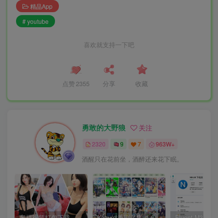
精品App
# youtube
喜欢就支持一下吧
点赞
2355
分享
收藏
勇敢的大野狼
关注
2320
9
7
963W+
酒醒只在花前坐，酒醉还来花下眠。
车模视频打包下载-高清无水印版
Kazumi番剧采集v1.6.9：支持自定义规则+在线观看+弹幕，跨平台下载