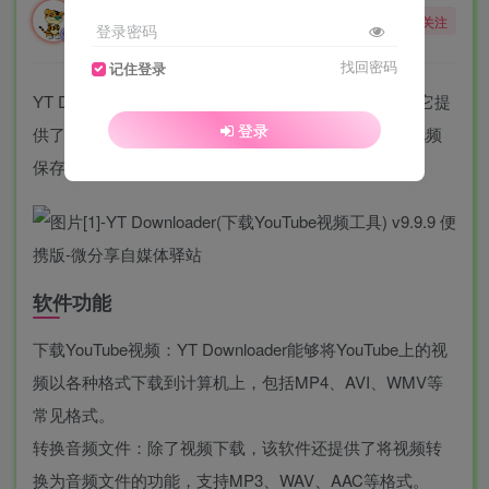
勇敢的大野狼
关注
登录密码
酒醒只在花前坐，酒醉还来花下眠。
找回密码
记住登录
YT Downloader是一款用于下载YouTube视频的工具。它提
登录
供了一种简单快捷的方式，让用户能够将自己喜欢的视频
保存到本地，并随时观看，无需依赖网络连接。
软件功能
下载YouTube视频：YT Downloader能够将YouTube上的视
频以各种格式下载到计算机上，包括MP4、AVI、WMV等
常见格式。
转换音频文件：除了视频下载，该软件还提供了将视频转
换为音频文件的功能，支持MP3、WAV、AAC等格式。