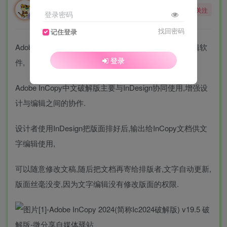
勇敢的大野狼
关注
登录密码
酒醒只在花前坐，酒醉还来花下眠。
找回密码
记住登录
Adobe InCopy 2024破解版(简称IC)文字编写和副本编辑软
登录
件,
Adobe InCopy中文破解版主要与InDesign协同使用,增强设
计与编辑之间的协作.
设计者使用InDesign把版面排好后,输出给InCopy文档供文
字编辑使用,
可以随意修改文稿,随后把文档再寄给排版者,文字自动更新,
版面丝毫没变,因为文字编辑没有修改版面的权限.