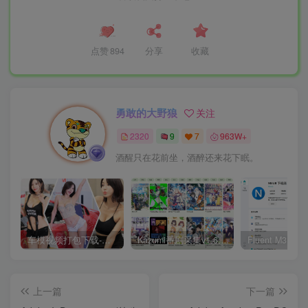
点赞
894
分享
收藏
勇敢的大野狼
关注
2320
9
7
963W+
酒醒只在花前坐，酒醉还来花下眠。
车模视频打包下载-高清无水印版
Kazumi番剧采集v1.6.9：支持自定义规则+在线观看+弹幕，跨平台下载
上一篇
下一篇