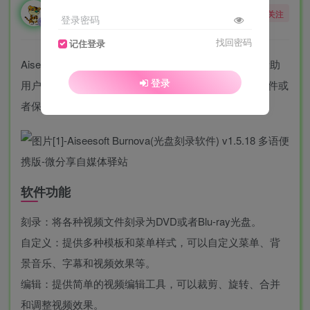
勇敢的大野狼
关注
登录密码
酒醒只在花前坐，酒醉还来花下眠。
找回密码
记住登录
Aiseesoft Burnova是一款功能强大的刻录软件，可以帮助
登录
用户将各种视频文件制作成DVD光盘、创建ISO映像文件或
者保存在电脑上。
软件功能
刻录：将各种视频文件刻录为DVD或者Blu-ray光盘。
自定义：提供多种模板和菜单样式，可以自定义菜单、背
景音乐、字幕和视频效果等。
编辑：提供简单的视频编辑工具，可以裁剪、旋转、合并
和调整视频效果。