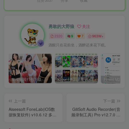
点赞
3037
分享
收藏
勇敢的大野狼
关注
2320
9
7
963W+
酒醒只在花前坐，酒醉还来花下眠。
车模视频打包下载-高清无水印版
Kazumi番剧采集v1.6.9：支持自定义规则+在线观看+弹幕，跨平台下载
上一篇
下一篇
Aiseesoft FoneLab(iOS数
GiliSoft Audio Recorder(音
据恢复软件) v10.6.12 多语
频录制工具) Pro v12.7.0 多
便携版
语便携版