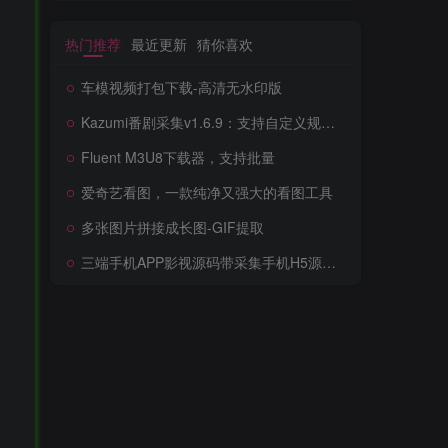
热门推荐
最近更新
猜你喜欢
车模视频打包下载-高清无水印版
Kazumi番剧采集v1.6.9：支持自定义规则+在线观看+弹幕，跨平台下载
Fluent M3U8下载器，支持批量
爱奇艺看图，一款纯净又强大的看图工具
多张图片拼接成长图-GIF提取
三端手机APP影视源码带采集手机H5源码带VIP卡密功能