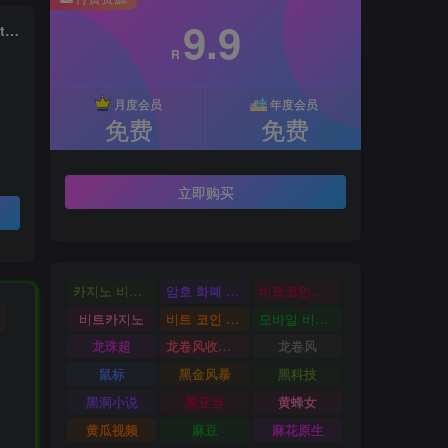
9.9
喋血双雄.The.Killer.2024.2160p.PCOK.WEB-DL.H265.HDR.DDP5.1.Atmos-SONYHD
R
月度会员
年度会员
免费
免费
立即购买
카지노 비트코인
암호 화폐 카지노
비트코인카지노
비트카지노
비트 코인 온라인 카지노
모바일 비트 코인 카지노
龙珠超
龙卷风收音机
龙卷风
鼠标
黑金风暴
黑科技
黑洞小说
黑亚当
黄蜂女
黄瓜视频
麻豆
麻花原生