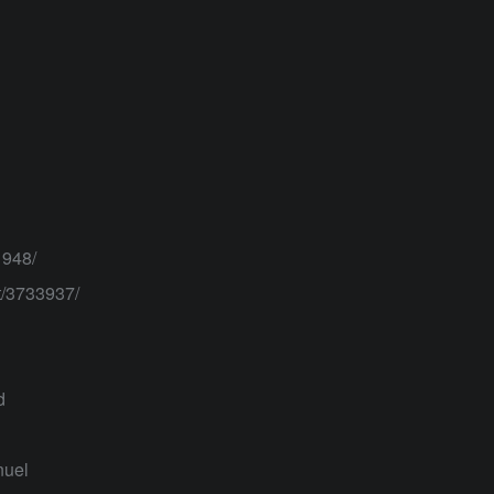
1948/
/3733937/
d
uel