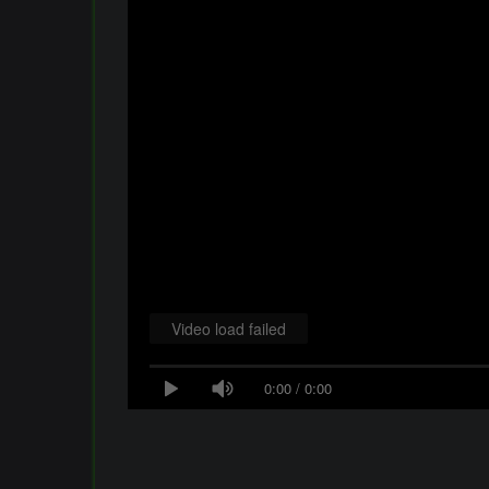
Video load failed
0:00
/
0:00