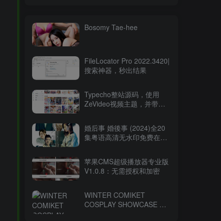
Bosomy Tae-hee
FileLocator Pro 2022.3420|
搜索神器，秒出结果
Typecho整站源码，使用
ZeVideo视频主题，并带有
采集功能
婚后事 婚後事 (2024)全20
集粤语高清无水印免费在线
观看-百度网盘下载
苹果CMS超级播放器专业版
V1.0.8：无需授权和加密
WINTER COMIKET
COSPLAY SHOWCASE コ
ミケ