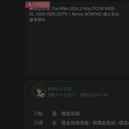
付费资源
勇敢的大野狼
酒醒只在花前坐，酒醉还来花下眠。
◎标 题 喋血双雄
◎译 名 喋血双雄美版 / 新喋血双雄 / 喋