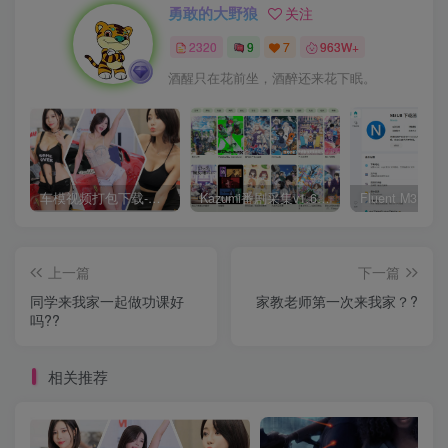
勇敢的大野狼
关注
2320
9
7
963W+
酒醒只在花前坐，酒醉还来花下眠。
车模视频打包下载-高清无水印版
Kazumi番剧采集v1.6.9：支持自定义规则+在线观看+弹幕，跨平台下载
上一篇
下一篇
同学来我家一起做功课好
家教老师第一次来我家？?
吗??
相关推荐