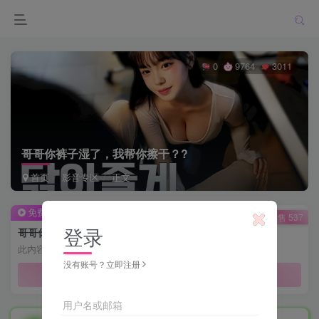
0
9764
3011
哥哥你裤子湿了，我帮你擦干？?
首页
影音专区
正文
免费视频
已售 537
登录
哥哥你裤子湿了，我帮你擦干？?
此内容为免费视频，请登录后查看
没有账号？立即注册
登录查看
用户名或邮箱