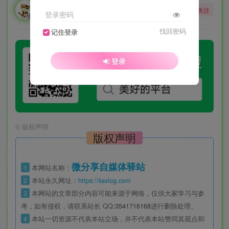
勇敢的大野狼
关注
登录密码
酒醒只在花前坐，酒醉还来花下眠。
找回密码
记住登录
登录
©
版权声明
版权声明
微分享自媒体驿站
1
本网站名称：
2
本站永久网址：
https://ksvlog.com
3
本网站的文章部分内容可能来源于网络，仅供大家学习与参
考，如有侵权，请联系站长 QQ
:3541716168
进行删除处理。
4
本站一切资源不代表本站立场，并不代表本站赞同其观点和