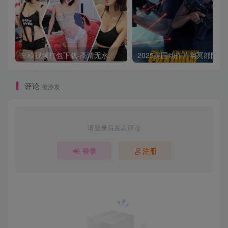
车模视频打包下载-高清无水印版
2025美国动作片
评论
抢沙发
请登录后发表评论
登录
注册