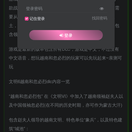
款战旗策略类游戏。游戏继承前作的回合制玩法，玩家需
登录密码
要从石器时代开始发展，建造房屋，研发科技，扩张领
找回密码
记住登录
土，慢慢走向信息时代，最终成为世界的领导者。游戏包
含领域非常广泛，可以通过五种方式取得胜利
登录
游戏是最新的版本包含所有DLC，游戏是中文，不过没有
中文语音，想玩越南和忽必烈的玩家可以先玩起来~亲测可
玩
文明6越南和忽必烈dlc内容一览
“越南和忽必烈包” 在《文明VI》中加入了越南领袖赵夫人以
及中国领袖忽必烈(在不同的历史时期，亦可作为蒙古大汗)
包含赵夫人领导的越南文明、特色单位“象兵”，以及特色建
筑“城池”：