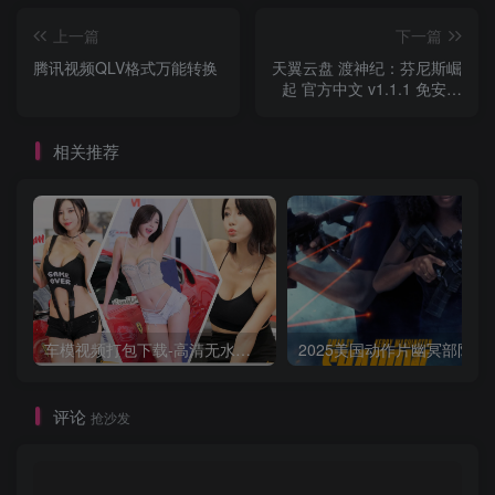
上一篇
下一篇
腾讯视频QLV格式万能转换
天翼云盘 渡神纪：芬尼斯崛
起 官方中文 v1.1.1 免安装
解压
相关推荐
车模视频打包下载-高清无水印版
2025美国动作片
评论
抢沙发