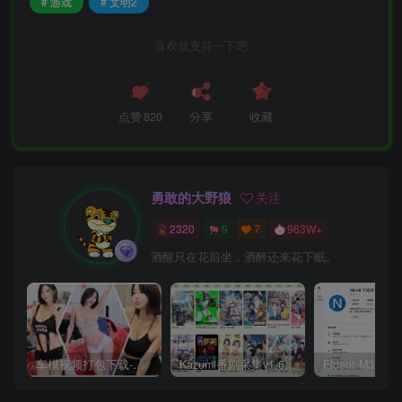
# 游戏
# 文明2
喜欢就支持一下吧
点赞
820
分享
收藏
勇敢的大野狼
关注
2320
9
7
963W+
酒醒只在花前坐，酒醉还来花下眠。
车模视频打包下载-高清无水印版
Kazumi番剧采集v1.6.9：支持自定义规则+在线观看+弹幕，跨平台下载