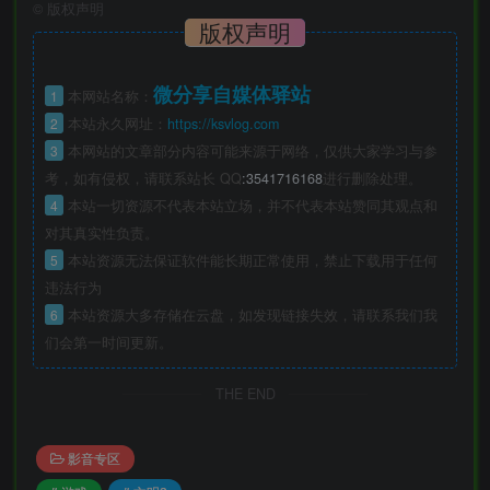
©
版权声明
版权声明
微分享自媒体驿站
1
本网站名称：
2
本站永久网址：
https://ksvlog.com
3
本网站的文章部分内容可能来源于网络，仅供大家学习与参
考，如有侵权，请联系站长 QQ
:3541716168
进行删除处理。
4
本站一切资源不代表本站立场，并不代表本站赞同其观点和
对其真实性负责。
5
本站资源无法保证软件能长期正常使用，禁止下载用于任何
违法行为
6
本站资源大多存储在云盘，如发现链接失效，请联系我们我
们会第一时间更新。
THE END
影音专区