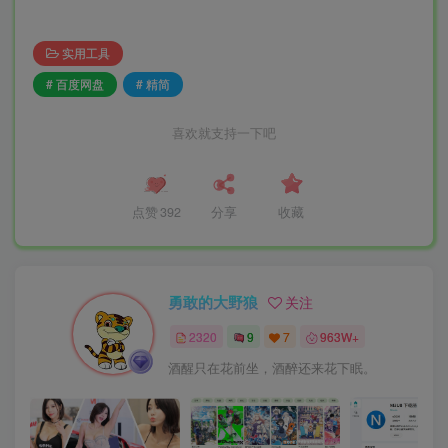
实用工具
# 百度网盘
# 精简
喜欢就支持一下吧
点赞
392
分享
收藏
勇敢的大野狼
关注
2320
9
7
963W+
酒醒只在花前坐，酒醉还来花下眠。