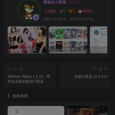
勇敢的大野狼
关注
2320
9
7
963W+
酒醒只在花前坐，酒醉还来花下眠。
车模视频打包下载-高清无水印版
Kazumi番剧采集v1.6.9：支持自定义规则+在线观看+弹幕，跨平台下载
上一篇
下一篇
Wolfram Alpha 1.4.18，理
全能计算器 v2.9.210
科生必备的最强计算器
相关推荐