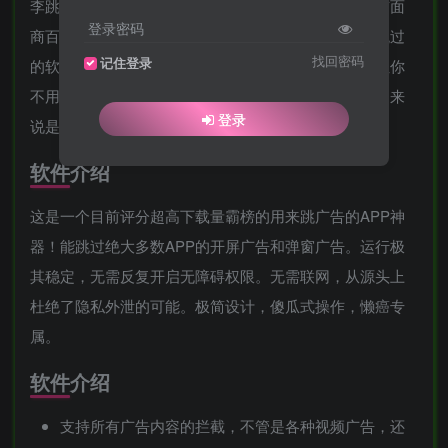
李跳跳是一款能够帮助用户跳过开屏广告的软件，在市面
登录密码
商百花齐放的氛围当中选择一款你所喜欢的开屏广告跳过
找回密码
记住登录
的软件能够很好的帮助你跳过屏幕当中的广告内容，让你
不用点击就能够直接的看到软件当中的内容，对于用户来
登录
说是一个十分不错的选择，快来下载这款李跳跳！
软件介绍
这是一个目前评分超高下载量霸榜的用来跳广告的APP神
器！能跳过绝大多数APP的开屏广告和弹窗广告。运行极
其稳定，无需反复开启无障碍权限。无需联网，从源头上
杜绝了隐私外泄的可能。极简设计，傻瓜式操作，懒癌专
属。
软件介绍
支持所有广告内容的拦截，不管是各种视频广告，还