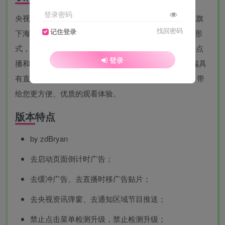
登录密码
央视影音是一款免费的中国电视直播客户端，聚合央视旗
找回密码
记住登录
下海量独家资源！中国网络电视独家采用P2P技术点播形
式，汇集央视频道、地方卫视高清直播，以及央视节目点
登录
播和下载，满足观看直播节目需求。央视影音PC客户端具
有直播时移、直播回看、预订、智能EPG等强大功能，带
给您更方便、优质的观看体验。
版本特点
by zdBryan
去启动页面倒计时广告；
去缓冲广告、去直播时移广告贴片；
去央视资讯弹窗、去通知区域节目推送；
禁止点击菜单检测升级，禁止检测升级；