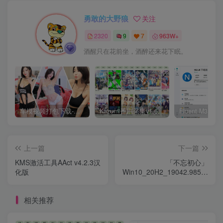
勇敢的大野狼
关注
2320
9
7
963W+
酒醒只在花前坐，酒醉还来花下眠。
车模视频打包下载-高清无水印版
Kazumi番剧采集v1.6.9：支持自定义规则+在线观看+弹幕，跨平台下载
上一篇
下一篇
KMS激活工具AAct v4.2.3汉
「不忘初心」
化版
Win10_20H2_19042.985无
更新[纯净精简版]
相关推荐