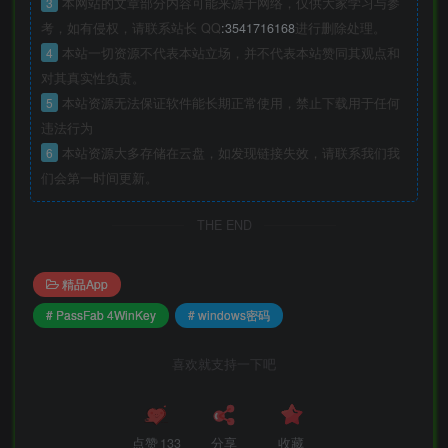
3
本网站的文章部分内容可能来源于网络，仅供大家学习与参
考，如有侵权，请联系站长 QQ
:3541716168
进行删除处理。
4
本站一切资源不代表本站立场，并不代表本站赞同其观点和
对其真实性负责。
5
本站资源无法保证软件能长期正常使用，禁止下载用于任何
违法行为
6
本站资源大多存储在云盘，如发现链接失效，请联系我们我
们会第一时间更新。
THE END
精品App
# PassFab 4WinKey
# windows密码
喜欢就支持一下吧
点赞
133
分享
收藏