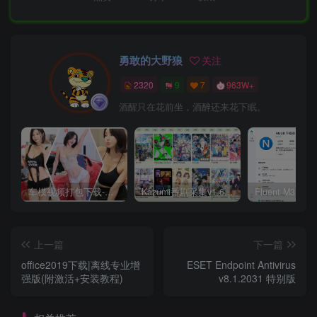
勇敢的大野狼
关注
2320
9
7
963W+
酒醒只在花前坐，酒醉还来花下眠。
车模视频打包下载-高清无水印版
Kazumi番剧采集v1.6.9：支持自定义规则+在线观看+弹幕，跨平台下载
上一篇
下一篇
office2019下载|离线专业增
ESET Endpoint Antivirus
强版(附激活+安装教程)
v8.1.2031 特别版