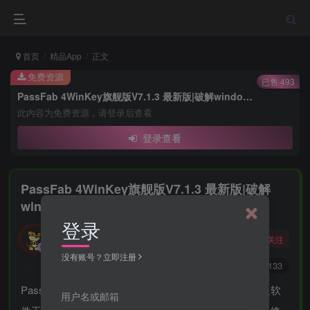
首页
精品App
正文
免费资源
已售 493
PassFab 4WinKey旗舰版V7.1.3 最新版|破解windows全系列密码
此内容为免费资源，请登录后查看
登录查看
PassFab 4WinKey旗舰版V7.1.3 最新版|破解
windows全系列密码
登录
勇敢的大野狼
关注
酒醒只在花前坐，酒醉还来花下眠。
没有账号？立即注册
0
716
133
PassFab 4WinKey破解版是一款非常棒的密码破除恢复软
用户名或邮箱