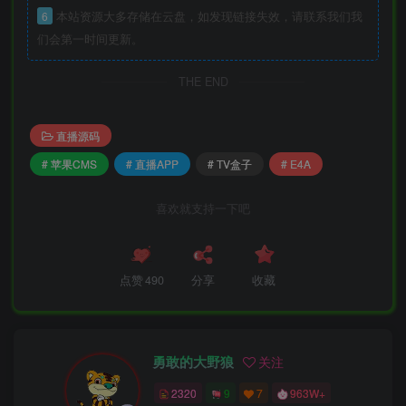
6
本站资源大多存储在云盘，如发现链接失效，请联系我们我
们会第一时间更新。
THE END
直播源码
# 苹果CMS
# 直播APP
# TV盒子
# E4A
喜欢就支持一下吧
点赞
490
分享
收藏
勇敢的大野狼
关注
2320
9
7
963W+