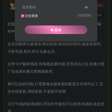
勇敢的大野狼
关注
登录密码
酒醒只在花前坐，酒醉还来花下眠。
0
194
490
找回密码
记住登录
此版带会员功能,对接的是 如意验证1.71版+苹果cms后端
登录
APP 电视TV4.5版,
会员功能带注册邀请,绑定邮箱,邮箱找回密码,修改新密码,
卡密充值,签到,积分兑换会员.
自带10个解析线路,有电视直播功能,首页滚动公告,轮播大图
广告或者轮播大图视频推荐,
都可以远程控制,只需要修改服务端的配置文件就可以了.支
持在线更新,强制更新,不更新不给用.
主打TV端的影视源码,手机和平板也可以使用,电视机顶盒使
用