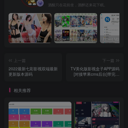
酒醒只在花前坐，酒醉还来花下眠。
车模视频打包下载-高清无水印版
Kazumi番剧采集v1.6.9：支持自定义规则+在线观看+弹幕，跨平台下载
上一篇
下一篇
2022最新七彩影视双端最新
TV美化版影视盒子APP源码
更新版本源码
[对接苹果cms后台]带完整
教程
相关推荐