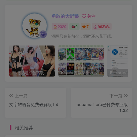
勇敢的大野狼
关注
2320
9
7
963W+
酒醒只在花前坐，酒醉还来花下眠。
车模视频打包下载-高清无水印版
Kazumi番剧采集v1.6.9：支持自定义规则+在线观看+弹幕，跨平台下载
上一篇
下一篇
文字转语音免费破解版1.4
aquamail pro已付费专业版
1.32
相关推荐