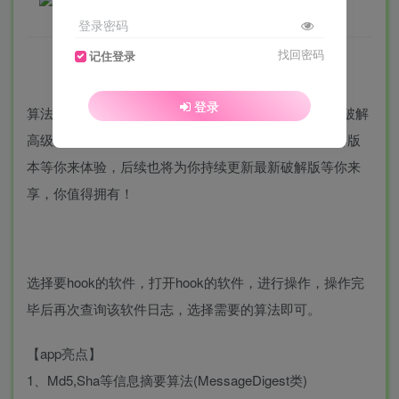
登录密码
找回密码
记住登录
登录
算法助手app破解版为你提供下载体验，此版本已为你破解
高级版功能，所有付费内容全部免费畅享，全新的破解版
本等你来体验，后续也将为你持续更新最新破解版等你来
享，你值得拥有！
选择要hook的软件，打开hook的软件，进行操作，操作完
毕后再次查询该软件日志，选择需要的算法即可。
【app亮点】
1、Md5,Sha等信息摘要算法(MessageDigest类)