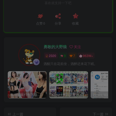
喜欢就支持一下吧
点赞
0
分享
收藏
勇敢的大野狼
关注
2320
9
7
963W+
酒醒只在花前坐，酒醉还来花下眠。
车模视频打包下载-高清无水印版
Kazumi番剧采集v1.6.9：支持自定义规则+在线观看+弹幕，跨平台下载
上一篇
下一篇