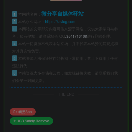
微分享自媒体驿站
1
本网站名称：
2
本站永久网址：
https://ksvlog.com
3
本网站的文章部分内容可能来源于网络，仅供大家学习与参
考，如有侵权，请联系站长 QQ
:3541716168
进行删除处理。
4
本站一切资源不代表本站立场，并不代表本站赞同其观点和
对其真实性负责。
5
本站资源无法保证软件能长期正常使用，禁止下载用于任何
违法行为
6
本站资源大多存储在云盘，如发现链接失效，请联系我们我
们会第一时间更新。
THE END
精品App
# USB Safely Remove