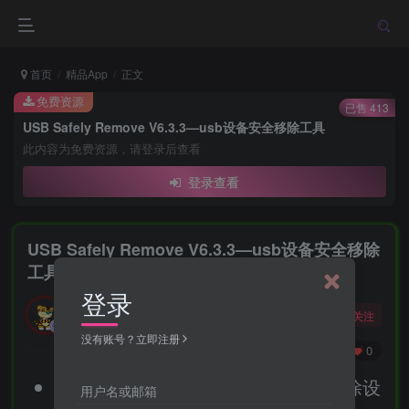
首页
精品App
正文
免费资源
已售 413
USB Safely Remove V6.3.3—usb设备安全移除工具
此内容为免费资源，请登录后查看
登录查看
USB Safely Remove V6.3.3—usb设备安全移除
工具
登录
勇敢的大野狼
关注
酒醒只在花前坐，酒醉还来花下眠。
没有账号？立即注册
0
70
0
1.您是否曾遇到Windows不允许您删除设
用户名或邮箱