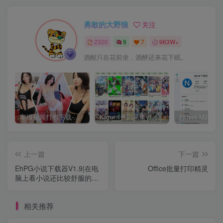
勇敢的大野狼
关注
2320
9
7
963W+
酒醒只在花前坐，酒醉还来花下眠。
车模视频打包下载-高清无水印版
Kazumi番剧采集v1.6.9：支持自定义规则+在线观看+弹幕，跨平台下载
上一篇
下一篇
EhPG小说下载器V1.9|在电
Office批量打印精灵
脑上看小说还比较舒服的，
屏幕大不伤眼睛
相关推荐