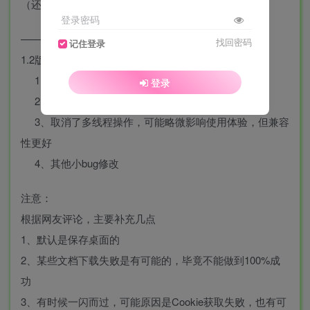
（还不完善，如不能下载，就在主输入框黏贴下载）
登录密码
———————————————————
找回密码
记住登录
1.2版本更新内容（同步原作者内容）
1、修复部分纯图片pdf文件下载异常的问题
登录
2、新增可修改保存路径
3、取消了多线程操作，可能略微影响使用体验，但兼容
性更好
4、其他小bug修改
注意：
根据网友评论，主要补充几点
1、默认是保存桌面的
2、某些文档下载失败是有可能的，毕竟不能做到100%成
功
3、有时候一闪而过，可能原因是Cookie获取失败，也有可