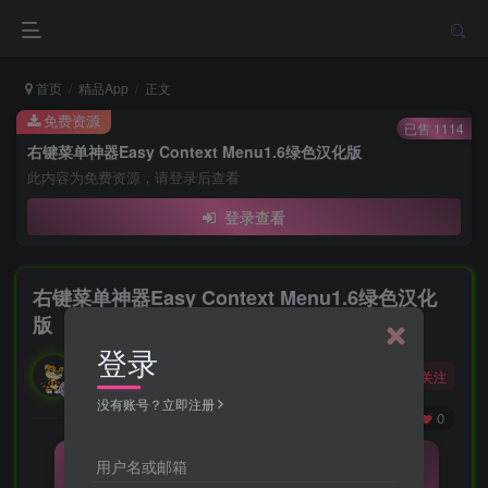
首页
精品App
正文
免费资源
已售 1114
右键菜单神器Easy Context Menu1.6绿色汉化版
此内容为免费资源，请登录后查看
登录查看
右键菜单神器Easy Context Menu1.6绿色汉化
版
登录
勇敢的大野狼
关注
酒醒只在花前坐，酒醉还来花下眠。
没有账号？立即注册
0
47
0
用户名或邮箱
Easy Context Menu中文版是一个右键菜单