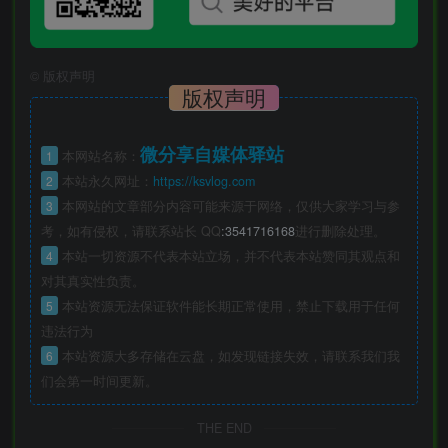
©
版权声明
版权声明
微分享自媒体驿站
1
本网站名称：
2
本站永久网址：
https://ksvlog.com
3
本网站的文章部分内容可能来源于网络，仅供大家学习与参
考，如有侵权，请联系站长 QQ
:3541716168
进行删除处理。
4
本站一切资源不代表本站立场，并不代表本站赞同其观点和
对其真实性负责。
5
本站资源无法保证软件能长期正常使用，禁止下载用于任何
违法行为
6
本站资源大多存储在云盘，如发现链接失效，请联系我们我
们会第一时间更新。
THE END