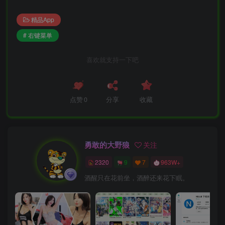
精品App
# 右键菜单
喜欢就支持一下吧
点赞
0
分享
收藏
勇敢的大野狼
关注
2320
9
7
963W+
酒醒只在花前坐，酒醉还来花下眠。