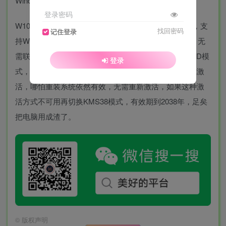
登录密码
W10 Digital Activation是一款免费的Windows激活工具，支
找回密码
记住登录
持Windows10和Windows11各个版本，软件非常简单，无
需联网，绿色安全无残留，有两种激活方式，一是HWID模
登录
式，也就是数字许可永久激活，强烈推荐使用这种方式激
活，哪怕重装系统依然有效，无需重新激活，如果这种激
活方式不可用再切换KMS38模式，有效期到2038年，足矣
把电脑用成渣了。
©
版权声明