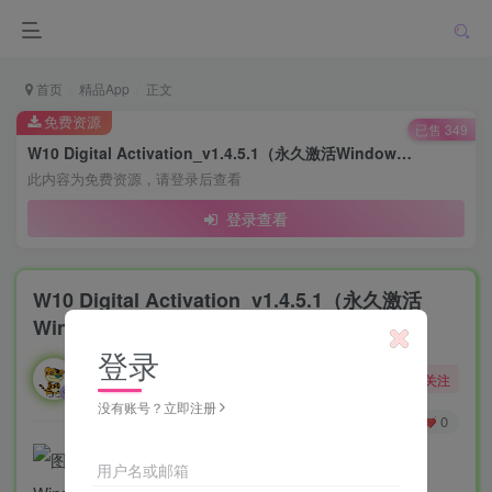
首页
精品App
正文
免费资源
已售 349
W10 Digital Activation_v1.4.5.1（永久激活Windows11）
此内容为免费资源，请登录后查看
登录查看
W10 Digital Activation_v1.4.5.1（永久激活
Windows11）
登录
勇敢的大野狼
关注
酒醒只在花前坐，酒醉还来花下眠。
没有账号？立即注册
0
36
0
用户名或邮箱