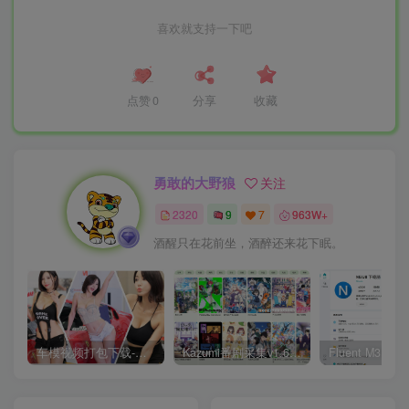
喜欢就支持一下吧
点赞
0
分享
收藏
勇敢的大野狼
关注
2320
9
7
963W+
酒醒只在花前坐，酒醉还来花下眠。
车模视频打包下载-高清无水印版
Kazumi番剧采集v1.6.9：支持自定义规则+在线观看+弹幕，跨平台下载