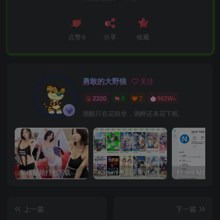
点赞
0
分享
收藏
勇敢的大野狼
关注
2320
9
7
963W+
酒醒只在花前坐，酒醉还来花下眠。
车模视频打包下载-高清无水印版
Kazumi番剧采集v1.6.9：支持自定义规则+在线观看+弹幕，跨平台下载
上一篇
下一篇