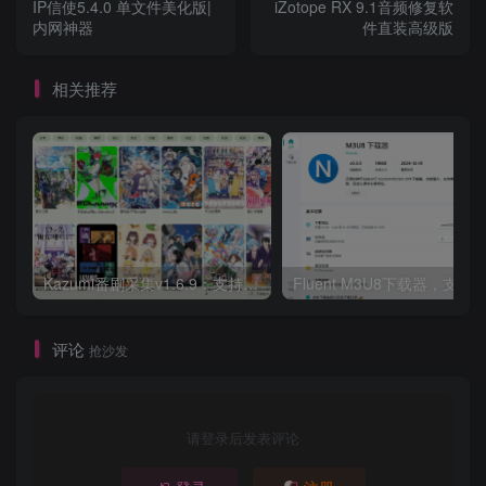
IP信使5.4.0 单文件美化版|
iZotope RX 9.1音频修复软
内网神器
件直装高级版
相关推荐
Kazumi番剧采集v1.6.9：支持自定义规则+在线观看+弹幕，跨平台下载
Fluent M3U8下载器，支持
评论
抢沙发
请登录后发表评论