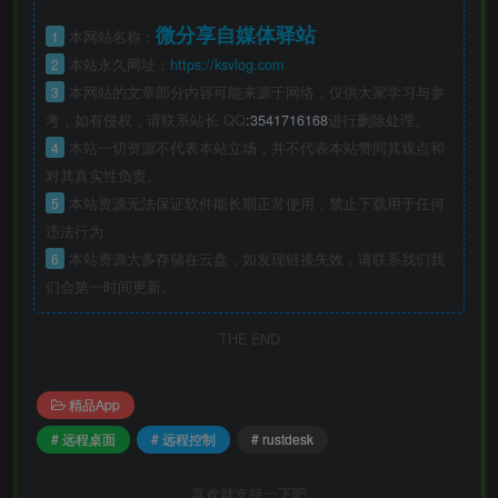
微分享自媒体驿站
1
本网站名称：
2
本站永久网址：
https://ksvlog.com
3
本网站的文章部分内容可能来源于网络，仅供大家学习与参
考，如有侵权，请联系站长 QQ
:3541716168
进行删除处理。
4
本站一切资源不代表本站立场，并不代表本站赞同其观点和
对其真实性负责。
5
本站资源无法保证软件能长期正常使用，禁止下载用于任何
违法行为
6
本站资源大多存储在云盘，如发现链接失效，请联系我们我
们会第一时间更新。
THE END
精品App
# 远程桌面
# 远程控制
# rustdesk
喜欢就支持一下吧