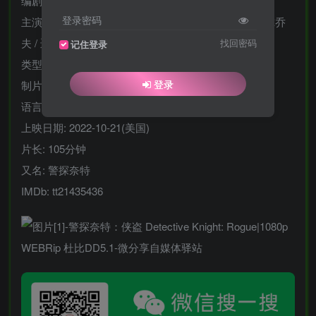
编剧: 爱德华·德雷克 / 科里·拉奇
登录密码
主演: 布鲁斯·威利斯 / 洛奇林·莫罗 / 科里·拉奇 / 博·米尔乔
夫 / 迈克尔·艾克朗德 / 更多…
找回密码
记住登录
类型: 动作 / 惊悚
登录
制片国家/地区: 美国
语言: 英语
上映日期: 2022-10-21(美国)
片长: 105分钟
又名: 警探奈特
IMDb: tt21435436