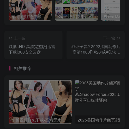
车模视频打包下载-高清无水印版
Kazumi番剧采集v1.6.9：支持自定义规则+在线观看+弹幕，跨平台下载
上一篇
下一篇
贼巢 .HD 高清完整版|迅雷
罪证子弹2 2022法国动作片
下载|360安全云盘
高清1080P X264AAC.法语
中字
相关推荐
车模视频打包下载-高清无水印版
2025美国动作片