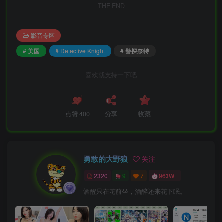
THE END
影音专区
# 美国
# Detective Knight
# 警探奈特
喜欢就支持一下吧
点赞
400
分享
收藏
勇敢的大野狼
关注
2320
9
7
963W+
酒醒只在花前坐，酒醉还来花下眠。