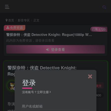
首页
影音专区
正文
免费资源
已售 1720
警探奈特：侠盗 Detective Knight: Rogue|1080p WEBRip 杜比DD5.1
此内容为免费资源，请登录后查看
登录查看
警探奈特：侠盗 Detective Knight:
Rogue|1080p WEBRip 杜比DD5.1
登录
勇敢的大野狼
关注
酒醒只在花前坐，酒醉还来花下眠。
没有账号？立即注册
0
4584
400
导演: 爱德华·德雷克
用户名或邮箱