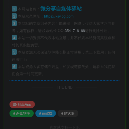
微分享自媒体驿站
1
本网站名称：
2
本站永久网址：
https://ksvlog.com
3
本网站的文章部分内容可能来源于网络，仅供大家学习与参
考，如有侵权，请联系站长 QQ
:3541716168
进行删除处理。
4
本站一切资源不代表本站立场，并不代表本站赞同其观点和
对其真实性负责。
5
本站资源无法保证软件能长期正常使用，禁止下载用于任何
违法行为
6
本站资源大多存储在云盘，如发现链接失效，请联系我们我
们会第一时间更新。
THE END
精品App
# 杀毒软件
# nod32
# 防火墙
喜欢就支持一下吧