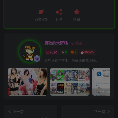
点赞
478
分享
收藏
勇敢的大野狼
关注
2320
9
7
963W+
酒醒只在花前坐，酒醉还来花下眠。
车模视频打包下载-高清无水印版
Kazumi番剧采集v1.6.9：支持自定义规则+在线观看+弹幕，跨平台下载
上一篇
下一篇