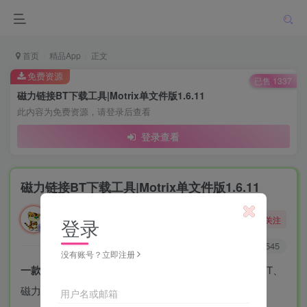
首页
精品App
正文
免费资源
已售 1337
磁力链接BT下载工具|Motrix单文件版1.6.11
此内容为免费资源，请登录后查看
登录查看
磁力链接BT下载工具|Motrix单文件版1.6.11
勇敢的大野狼
关注
登录
酒醒只在花前坐，酒醉还来花下眠。
0
2135
545
没有账号？立即注册
一款全能的下载工具
支持下载 HTTP/HTTPS、FTP、BT、
磁力链接等资源
用户名或邮箱