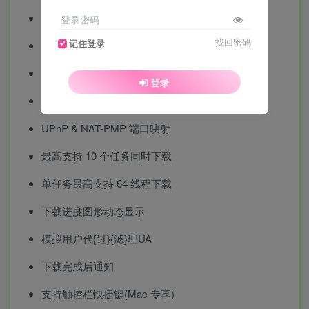
简洁明了的图形操作界面
登录密码
找回密码
记住登录
支持BT和磁力链任务
支持选择性下载BT部分文件
登录
每天自动更新 Tracker 服务器列表
UPnP & NAT-PMP 端口映射
最高支持 10 个任务同时下载
单任务最高支持 64 线程下载
下载进度图形动态显示
模拟用户代{过}{滤}理UA
下载完成后通知
支持触控栏快捷键(Mac 专享)