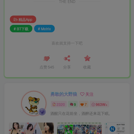
THE END
精品App
# BT下载
# Motrix
喜欢就支持一下吧
点赞
545
分享
收藏
勇敢的大野狼
关注
2320
9
7
963W+
酒醒只在花前坐，酒醉还来花下眠。