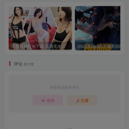
车模视频打包下载-高清无水印版
2025美国动作片
评论
抢沙发
请登录后发表评论
登录
注册