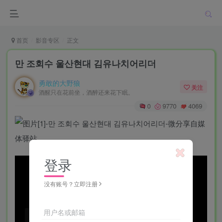
首页
影音专区
正文
만 조회수 울산현대 김유나치어리더
勇敢的大野狼
关注
酒醒只在花前坐，酒醉还来花下眠。
0
9770
4069
登录
没有账号？立即注册
用户名或邮箱
Video load failed