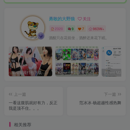
勇敢的大野狼
关注
2320
9
7
963W+
酒醒只在花前坐，酒醉还来花下眠。
车模视频打包下载-高清无水印版
Kazumi番剧采集v1.6.9：支持自定义规则+在线观看+弹幕，跨平台下载
上一篇
下一篇
一看这腹肌就好有力，反正
范冰冰-杨超越性感热舞
我是顶不住。。。
相关推荐