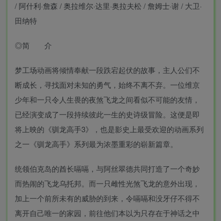
/ 阿什利·詹森 / 奥拉维尔·达里·奥拉夫松 / 詹姆士·谢 / 大卫·
田纳特
◎简 介
梦工场动画将倾情奉献一段跌宕起伏的故事，主人公们不
断成长，寻找面对未知的勇气，始终不离不弃。一位维京
少年和一只令人生畏的夜煞飞龙之间看似不可能的友情，
已经演变成了一段持续彼此一生的史诗级冒险。这便是即
将上映的《驯龙高手3》，也是影史上最受欢迎的动画系列
之一《驯龙高手》系列最为浓墨重彩的崭新篇章。
统领伯克岛的酋长嗝嗝，与阿丝翠德共同打造了一个奇妙
而热闹的飞龙乌托邦。而一只雌性光煞飞龙的意外出现，
加上一个前所未有的威胁的到来，令嗝嗝和没牙仔不得不
离开自己唯一的家园，前往他们本以为只存在于神话之中