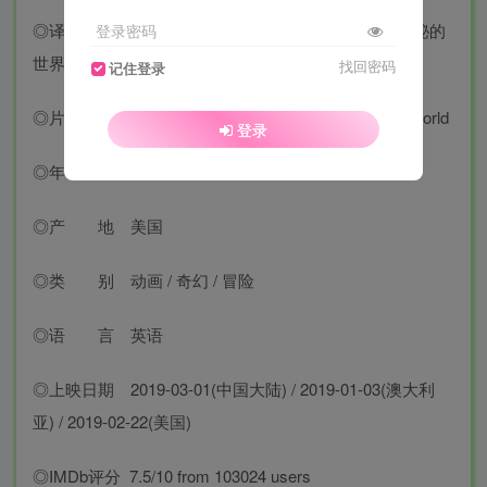
◎译 名 驯龙高手3/驯龙记3(港) / 驯龙高手3：隐秘的
登录密码
世界 / How to Train Your Dragon 3
找回密码
记住登录
◎片 名 How to Train Your Dragon: The Hidden World
登录
◎年 代 2019
◎产 地 美国
◎类 别 动画 / 奇幻 / 冒险
◎语 言 英语
◎上映日期 2019-03-01(中国大陆) / 2019-01-03(澳大利
亚) / 2019-02-22(美国)
◎IMDb评分 7.5/10 from 103024 users