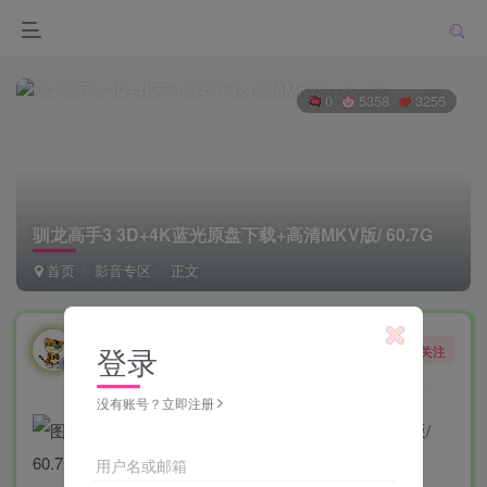
0
5358
3255
驯龙高手3 3D+4K蓝光原盘下载+高清MKV版/ 60.7G
首页
影音专区
正文
勇敢的大野狼
登录
关注
酒醒只在花前坐，酒醉还来花下眠。
没有账号？立即注册
用户名或邮箱