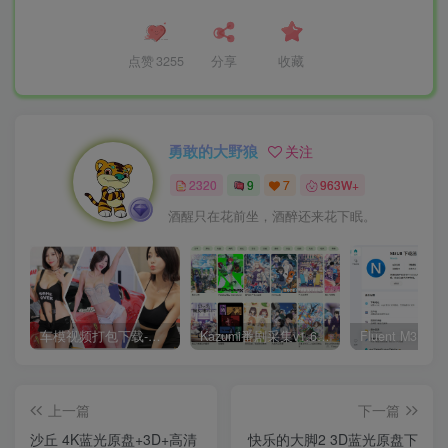
点赞
3255
分享
收藏
勇敢的大野狼
关注
2320
9
7
963W+
酒醒只在花前坐，酒醉还来花下眠。
车模视频打包下载-高清无水印版
Kazumi番剧采集v1.6.9：支持自定义规则+在线观看+弹幕，跨平台下载
上一篇
下一篇
沙丘 4K蓝光原盘+3D+高清
快乐的大脚2 3D蓝光原盘下