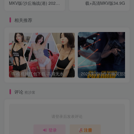
MKV版/沙丘瀚战(港) 2021
载+高清MKV版34.9G
Dune 90.65G
相关推荐
车模视频打包下载-高清无水印版
2025美国动作片
评论
抢沙发
请登录后发表评论
登录
注册