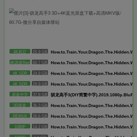
4K其它
25.9 GB
How.to.Train.Your.Dragon.The.Hidden.W
4K原盘Remux
60.7 GB
How.to.Train.Your.Dragon.The.Hidden.
4K SDR
24.9 GB
How.to.Train.Your.Dragon.The.Hidden.Wo
4K SDR
28.9 GB
How.to.Train.Your.Dragon.The.Hidden.Wo
原盘中字
37.8 GB
驯龙高手3(DIY简繁中字).2019.1080p.BluRay
3D原盘
36.3 GB
How.to.Train.Your.Dragon.The.Hidden.W
REMUX
26.6 GB
How.to.Train.Your.Dragon.The.Hidden.W
1080P
14.2 GB
How.to.Train.Your.Dragon.The.Hidden.Wo