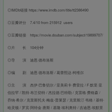
◎IMDb链接 https://www.imdb.com/title/tt2386490
◎豆瓣评分 7.4/10 from 215912 users
◎豆瓣链接 https://movie.douban.com/subject/19899707/
◎片 长 104分钟
◎导 演 迪恩·德布洛斯
◎编 剧 迪恩·德布洛斯 / 葛蕾熙达·柯维尔
◎主 演 杰伊·巴鲁切尔 / 亚美莉卡·费雷拉 / F·默里·亚
伯拉罕 / 凯特·布兰切特 / 杰拉德·巴特勒 / 克雷格·费格森 /
乔纳·希尔 / 克里斯托夫·梅兹-普莱瑟 / 克里斯汀·韦格 / 基特·
哈灵顿 / 罗宾·阿特金·唐斯 / 基隆·埃利奥特 / 吉迪恩·埃默里