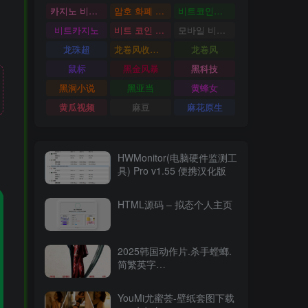
카지노 비트코인
암호 화폐 카지노
비트코인카지노
비트카지노
비트 코인 온라인 카지노
모바일 비트 코인 카지노
龙珠超
龙卷风收音机
龙卷风
鼠标
黑金风暴
黑科技
黑洞小说
黑亚当
黄蜂女
黄瓜视频
麻豆
麻花原生
HWMonitor(电脑硬件监测工
具) Pro v1.55 便携汉化版
HTML源码 – 拟态个人主页
2025韩国动作片.杀手螳螂.
简繁英字
幕.Mantis.2025.2160p.WEB-
DL.DDP5.1.Atmos.HDR.H.26515.94GB
YouMi尤蜜荟-壁纸套图下载