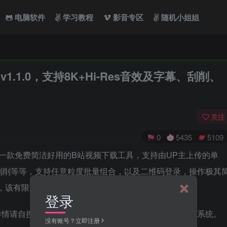
电脑软件
学习教程
影音专区
随机小姐姐
v1.1.0，支持8K+Hi-Res音效及字幕、刮削、
关注
0
5435
5109
地址）是一款免费简洁好用的B站视频下载工具，支持由UP主上传的单
刮削等等，支持任意粒度批量组合，以及二维码登录，操作极其
已，该有限制的还是会存在。
登录
，详情请自搜。时隔俩月，终于更新了，目前新增支持32位系统。
没有账号？立即注册