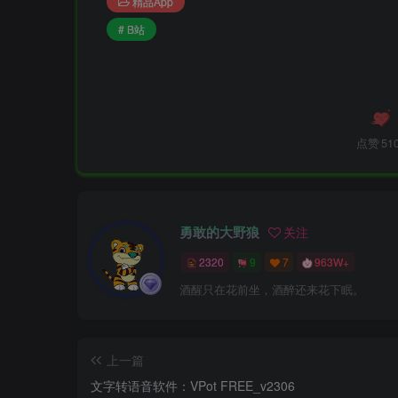
精品App
# B站
点赞
51
勇敢的大野狼
关注
2320
9
7
963W+
酒醒只在花前坐，酒醉还来花下眠。
上一篇
文字转语音软件：VPot FREE_v2306