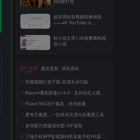
300套打包
超实用的音视频转换神器
——4K YouTube to
MP3（v2025最新版）
轻小说文库1.22免费离线阅
读小说
热门推荐
最近更新
猜你喜欢
车模视频打包下载-高清无水印版
Kazumi番剧采集v1.6.9：支持自定义规则+在线观看+弹幕，跨平台下载
Fluent M3U8下载器，支持批量
爱奇艺看图，一款纯净又强大的看图工具
多张图片拼接成长图-GIF提取
三端手机APP影视源码带采集手机H5源码带VIP卡密功能