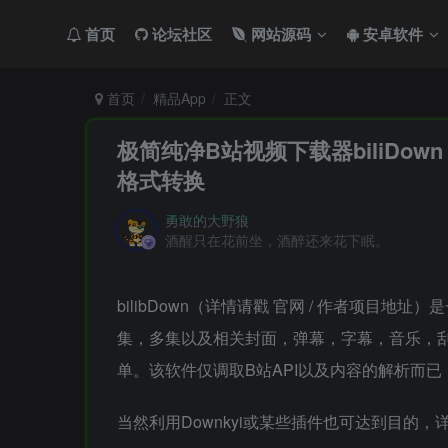
首页
论坛社区
网站源码
安卓软件
首页
精品App
正文
极简纯净B站视频下载器biliDown 
格式转换
勇敢的大野狼
酒醒只在花前坐，酒醉还来花下眠。
bilibDown（详情请戳 官网 / 作者项目
集，多集以及相关封面，弹幕，字幕，音乐，
单。该软件仅调取B站API以及内容的解析而
当然利用Downkyi或某些插件也可达到目的