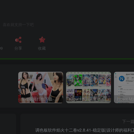
喜欢就支持一下吧
09
分享
收藏
车模视频打包下载-高清无水印版
Kazumi番剧采集v1.6.9：支持自定义规则+在线观看+弹幕，跨平台下载
下一
调色板软件焰火十二卷v2.8.41-稳定版|设计师的福利