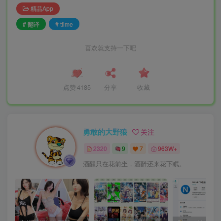
精品App
# 翻译
# ttime
喜欢就支持一下吧
点赞
4185
分享
收藏
勇敢的大野狼
关注
2320
9
7
963W+
酒醒只在花前坐，酒醉还来花下眠。