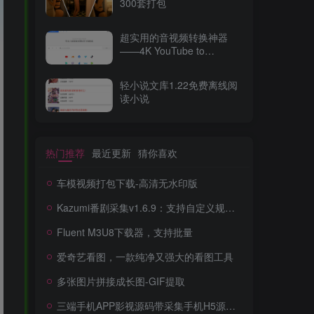
300套打包
超实用的音视频转换神器
——4K YouTube to
MP3（v2025最新版）
轻小说文库1.22免费离线阅
读小说
热门推荐
最近更新
猜你喜欢
车模视频打包下载-高清无水印版
Kazumi番剧采集v1.6.9：支持自定义规则+在线观看+弹幕，跨平台下载
Fluent M3U8下载器，支持批量
爱奇艺看图，一款纯净又强大的看图工具
多张图片拼接成长图-GIF提取
三端手机APP影视源码带采集手机H5源码带VIP卡密功能