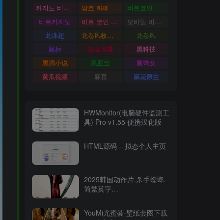
카지노 비트코인
암호 화폐 카지노
비트코인카지노
비트카지노
비트 코인 온라인 카지노
모바일 비트 코인 카지노
龙珠超
龙卷风收音机
龙卷风
鼠标
黑金风暴
黑科技
黑洞小说
黑亚当
黄蜂女
黄瓜视频
麻豆
麻花原生
HWMonitor(电脑硬件监测工
具) Pro v1.55 便携汉化版
HTML源码 – 拟态个人主页
2025韩国动作片.杀手螳螂.
简繁英字
幕.Mantis.2025.2160p.WEB-
DL.DDP5.1.Atmos.HDR.H.26515.94GB
YouMi尤蜜荟-壁纸套图下载