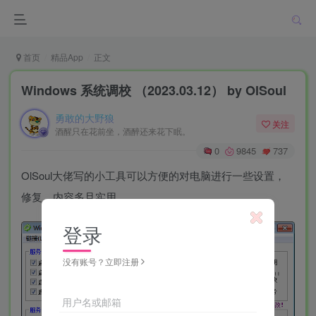
首页
精品App
正文
Windows 系统调校 （2023.03.12） by OlSoul
勇敢的大野狼
关注
酒醒只在花前坐，酒醉还来花下眠。
0
9845
737
OlSoul大佬写的小工具可以方便的对电脑进行一些设置，
修复，内容多且实用。
登录
没有账号？立即注册
用户名或邮箱