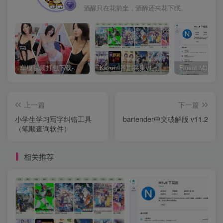
酒醒只在花前坐，酒醉还来花下眠。
车模视频打包下载-高清无水印版
Kazumi番剧采集v1.6.9：支持自定义规则+在线观看+弹幕，跨平台下载
上一篇
下一篇
小学生学习写字纠错工具
bartender中文破解版 v11.2
（笔顺查询软件）
相关推荐