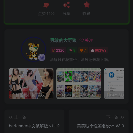
点赞
4496
分享
收藏
勇敢的大野狼
关注
2320
9
7
963W+
酒醒只在花前坐，酒醉还来花下眠。
车模视频打包下载-高清无水印版
Kazumi番剧采集v1.6.9：支持自定义规则+在线观看+弹幕，跨平台下载
上一篇
下一篇
bartender中文破解版 v11.2
美美哒个性签名设计 V3.0