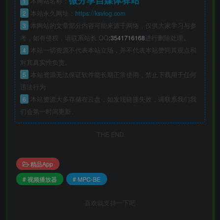
1
本网站名称：
2
本站永久网址：
https://ksvlog.com
3
本网站的文章部分内容可能来源于网络，仅供大家学习与参
考，如有侵权，请联系站长 QQ
:3541716168
进行删除处理。
4
本站一切资源不代表本站立场，并不代表本站赞同其观点和
对其真实性负责。
5
本站资源无法保证软件能长期正常使用，禁止下载用于任何
违法行为
6
本站资源大多存储在云盘，如发现链接失效，请联系我们我
们会第一时间更新。
THE END
精品App
# 视频播放器
# MPC-BE
喜欢就支持一下吧